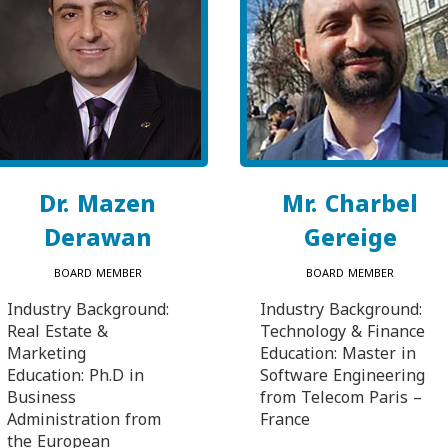
Dr. Mazen
Mr. Charbel
Derawan
Gereige
BOARD MEMBER
BOARD MEMBER
Industry Background:
Industry Background:
Real Estate &
Technology & Finance
Marketing
Education: Master in
Education: Ph.D in
Software Engineering
Business
from Telecom Paris –
Administration from
France
the European