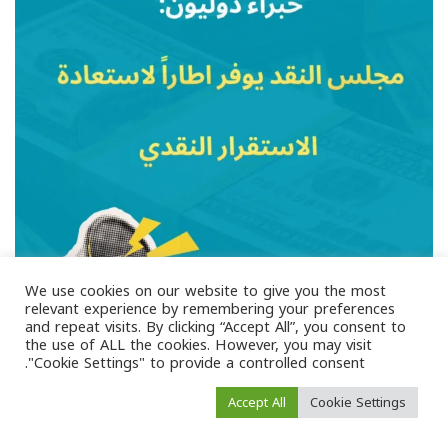
We use cookies on our website to give you the most
relevant experience by remembering your preferences
Follow on Instagram
Load More
and repeat visits. By clicking “Accept All”, you consent to
the use of ALL the cookies. However, you may visit
"Cookie Settings" to provide a controlled consent.
Accept All
Cookie Settings
المقابلات