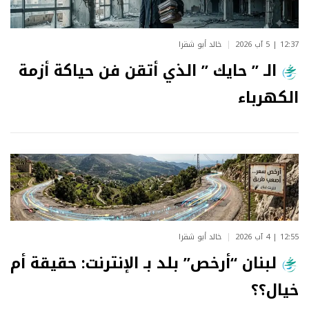
12:37 | 5 آب 2026
خالد أبو شقرا
الـ ” حايك ” الذي أتقن فن حياكة أزمة
الكهرباء
12:55 | 4 آب 2026
خالد أبو شقرا
لبنان “أرخص” بلد بـ الإنترنت: حقيقة أم
خيال؟؟