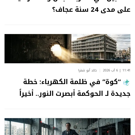
على مدى 24 سنة عجاف؟
11:41 | 6 آب 2026
خالد أبو شقرا
“كوة” في ظلمة الكهرباء: خطة
جديدة لـ الحوكمة أبصرت النور.. أخيراً