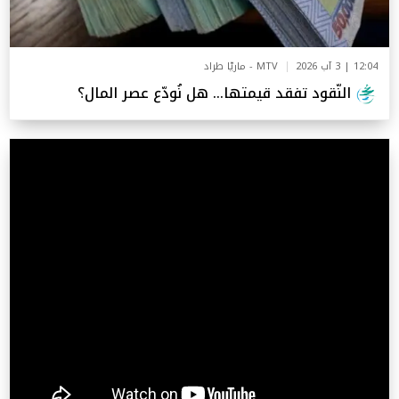
12:04 | 3 آب 2026
MTV - ماريّا طراد
النّقود تفقد قيمتها… هل نُودّع عصر المال؟