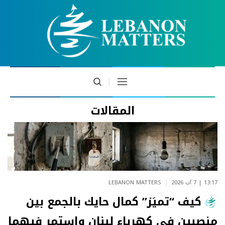
المقالات
13:17 | 7 آب 2026
LEBANON MATTERS
كيف “تميَز” كمال حايك بالجمع بين
منصبين في كهرباء لبنان واستمر فيهما