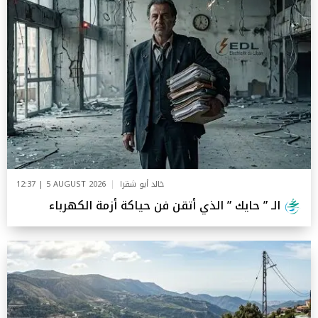
خالد أبو شقرا
12:37 | 5 AUGUST 2026
الـ ” حايك ” الذي أتقن فن حياكة أزمة الكهرباء