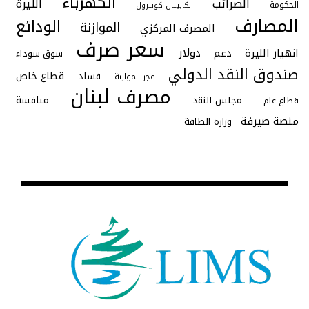
الكهرباء
الضرائب
الليرة
الحكومة
الكابيتال كونترول
المصارف
الودائع
الموازنة
المصرف المركزي
سعر صرف
دولار
انهيار الليرة
دعم
سوق سوداء
صندوق النقد الدولي
قطاع خاص
فساد
عجز الموازنة
مصرف لبنان
منافسة
مجلس النقد
قطاع عام
منصة صيرفة
وزارة الطاقة