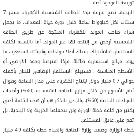
توزيعه الموجود أصلا.
الربحية. تنتج مزرعة تولا للطاقة الشمسية الكهرباء بسعر 7
سنتات لكل كيلوواط ساعة خلال دورة حياة المعدات، ما يجعل
شراء صاحب المولد للكهرباء المنتجة عن طريق الطاقة
الشمسية أرخص من إنتاجه لها عبر المولد. أما بالنسبة لكلفة
الاستثمار، فالاشتراك يمتلك أصلا مولداته وشبكته المصغرة، ما
يوفر مبالغ استثمارية طائلة. فإذا افترضنا وجود الأراضي أو
الأسطح المناسبة ، فسيبلغ الاستثمار الإضافي للبنان بأكمله
حوالي 0.7 مليار دولار لإنتاج الكهرباء على مدار الساعة وطوال
أيام الأسبوع من خلال مزارع الطاقة الشمسية (40%) وأصحاب
المولدات الخاصة (60%). والجدير بالذكر هو أن هذه الكلفة أدنى
بكثير من كلفة خطة الوزارة ولن تتحملها الخزينة ولا البلدية، بل
تقع على عاتق المستثمر.
خطة الوزارة. وضعت وزارة الطاقة والمياه خطة بكلفة 4.9 مليار