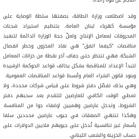
وقد اضطلعت وزارة الطاقة، بصفتها سلطة الوصاية على
مؤسسة كهرباء لبنان العامة، بتنظيم استيراد شحنات
المحروقات لمعامل الإنتاج. ولعلّ حجة الوزارة الدائمة لتنفيذ
مناقصات “كيفما اتفق” هي نفاد المخزون وخطر انفصال
الشبكة. فهي تنتظر حتى جفاف آخر نقطة من خزانات المعامل
لتبدأ الإعداد للمناقصة بشكل يخالف قواعد الحوكمة الرشيدة
وبنود قانون الشراء العام وأبسط قواعد المناقصات العمومية.
وهي بذلك تفصّل دفتر شروط على قياس شركات محددة، ولا
تعطي الوقت الكافي للعارضين للتقدم بعد سحبهم دفتر
الشروط، وتدخل عارضين وهميين لإضفاء جوا من المنافسة.
وهكذا تنتهي الصفقات في جيوب عارضين محددين سلفا
بأسعار غير تنافسية تُدخل على جيوبهم ملايين الدولارات على
حساب الخزينة والشعب اللبناني.