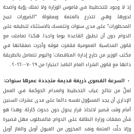
إذ لا وجود للتخطيط في قاموس الوزارة ولا تملك رؤية واضحة
لدورها. وهي تتذرع بالعتمة وبمقولة “الضرورات تبيح
المحظورات” على مدى سنوات وتتمسك بالاستثناء لتطبقه على
الدوام دون أن تطبق القاعدة يوما واحدا. هكذا تعاملت مع
قانون المحاسبة العمومية فقفزت فوقه وأجرت صفقاتها في
مكتب الوزير من خارج إدارة المناقصات؛ واليوم تتعامل بالطريقة
ذاتها مع قانون الشراء العام النافذ اعتبارا من ٢٩ -٠٧-٢٠٢٢ .
السرعة القصوى ذريعة قديمة متجددة عمرها سنوات
:
لعلّ من نتائج غياب التخطيط وانعدام الحوكمة في العمل
الإداري أن يجد المسؤول نفسه دائما على مدى عشرات السنين
أمام وقت قصير لاتخاذ قرار يحول دون حدوث كارثة. وهذا هو
شأن صفقات وزارة الطاقة على الدوام: فالمطلوب مهل قصيرة
وإلا حلّت العتمة ونفد المخزون من الفيول أويل والغاز أويل