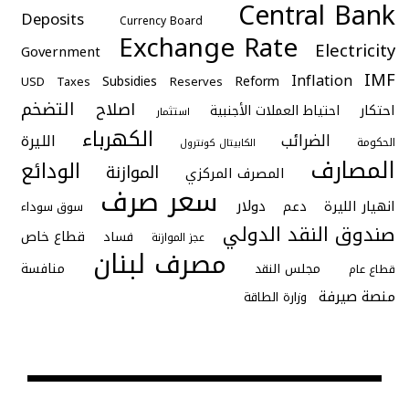
Central Bank
Deposits
Currency Board
Exchange Rate
Electricity
Government
IMF
Inflation
Subsidies
Reform
USD
Taxes
Reserves
التضخم
اصلاح
احتكار
احتياط العملات الأجنبية
استثمار
الكهرباء
الضرائب
الليرة
الحكومة
الكابيتال كونترول
المصارف
الودائع
الموازنة
المصرف المركزي
سعر صرف
دولار
انهيار الليرة
دعم
سوق سوداء
صندوق النقد الدولي
قطاع خاص
فساد
عجز الموازنة
مصرف لبنان
منافسة
مجلس النقد
قطاع عام
منصة صيرفة
وزارة الطاقة