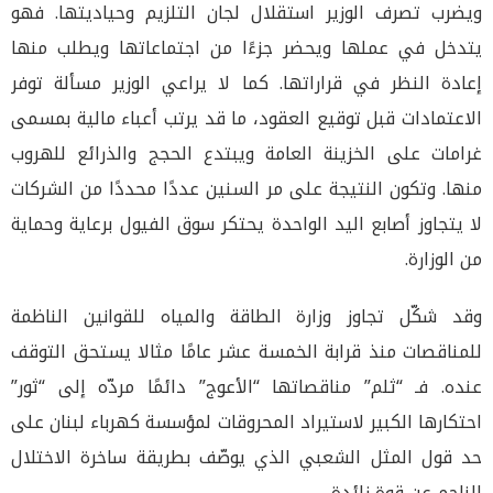
ويضرب تصرف الوزير استقلال لجان التلزيم وحياديتها. فهو
يتدخل في عملها ويحضر جزءًا من اجتماعاتها ويطلب منها
إعادة النظر في قراراتها. كما لا يراعي الوزير مسألة توفر
الاعتمادات قبل توقيع العقود، ما قد يرتب أعباء مالية بمسمى
غرامات على الخزينة العامة ويبتدع الحجج والذرائع للهروب
منها. وتكون النتيجة على مر السنين عددًا محددًا من الشركات
لا يتجاوز أصابع اليد الواحدة يحتكر سوق الفيول برعاية وحماية
من الوزارة.
وقد شكّل تجاوز وزارة الطاقة والمياه للقوانين الناظمة
للمناقصات منذ قرابة الخمسة عشر عامًا مثالا يستحق التوقف
عنده. فـ “ثلم” مناقصاتها “الأعوج” دائمًا مردّه إلى “ثور”
احتكارها الكبير لاستيراد المحروقات لمؤسسة كهرباء لبنان على
حد قول المثل الشعبي الذي يوصّف بطريقة ساخرة الاختلال
الناجم عن قوة زائدة.