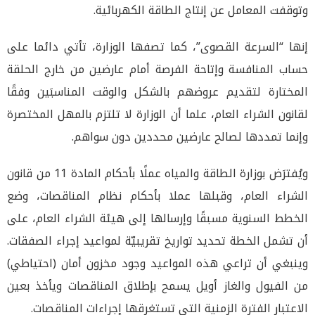
وتوقفت المعامل عن إنتاج الطاقة الكهربائية.
إنها “السرعة القصوى”، كما تصفها الوزارة، تأتي دائما على
حساب المنافسة وإتاحة الفرصة أمام عارضين من خارج الحلقة
المختارة لتقديم عروضهم بالشكل والوقت المناسبَين وفقًا
لقانون الشراء العام، علما أن الوزارة لا تلتزم بالمهل المختصرة
وإنما تمددها لصالح عارضين محددين دون سواهم.
ويُفترَض بوزارة الطاقة والمياه عملًا بأحكام المادة 11 من قانون
الشراء العام، وقبلها عملا بأحكام نظام المناقصات، وضع
الخطط السنوية مسبقًا وإرسالها إلى هيئة الشراء العام، على
أن تشمل الخطة تحديد تواريخ تقريبيّة لمواعيد إجراء الصفقات.
وينبغي أن تراعي هذه المواعيد وجود مخزون أمان (احتياطي)
من الفيول والغاز أويل يسمح بإطلاق المناقصات ويأخذ بعين
الاعتبار الفترة الزمنية التي تستغرقها إجراءات المناقصات.