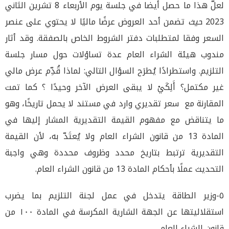
لعلّ هذا ما حصل أيضا في جلسة يوم الأربعاء 8 تشرين الثاني
2023
حيث
تضمن أحد العروض عرضًا ماليًا لا يحتوي على عنصر
السعر وفقا لمتطلبات دفتر الشروط الخاص بالصفقة. وقد أثار
مندوب هيئة الشراء العام عدة تساؤلات حول مسار جلسة
التلزيم. واستطرادًا يُطرَح السؤال التالي: لماذا قُدِّم عرض مالي
غير مكتمل؟ أَلِكَيْ لا يبقى العرض الآخر وحيدًا ؟ كما تمت
المقارنة مع سعر تقديري وارد في مستند لا يحمل تاريخًا، وهو
ما يتناقض مع مفهوم القيمة التقديرية المشار إليها في
المادة 13 من قانون الشراء العام ولا يُعتَدّ به، لأن القيمة
التقديرية ترتبط بتاريخ محدد وظروف محددة وهي واجبة
التحديث عملًا بأحكام المادة 13 من قانون الشراء العام.
٥-وزير الطاقة يتدخل في عمل لجنة التلزيم بما يضرب
استقلاليتها عن الجهة الشارية المكرسة في المادة ١٠٠ من
قانون الشراء العام
.