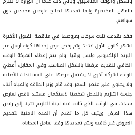
بالشكل والوقت المناسبَين. ويأتي ذلك علما أن الوزارة لا تلتزم
بالمهل المختصرة وإنما تمددها لصالح عارضين محددين دون
سواهم.
فقد تقدمت ثلاث شركات بعروضها في مناقصة الفيول الأخيرة
لشهر كانون الأول ٢٠٢٣. وتم رفض عرض إحداها كونه أرسل عبر
البريد الإلكتروني وليس ورقيا، ولم يتم إعطاء الشركة الوقت
الكافي لتقديم عرضها بالشكل المناسب. وفي المقابل، أُعطيَ
الوقت لشركة أخرى لا يشتمل عرضها على المستندات الأصلية
ولا يحتوي على عنصر السعر. وقد قام وزير الطاقة والمياه أثناء
جلسة التلزيم بالتدخل شخصيًا لاستكمال مستند ناقص لعارض
محدد، في الوقت الذي كانت فيه لجنة التلزيم تتجه إلى رفض
هذا العرض. ويثبت كل ما تقدم أن المدة الزمنية لتقديم
العروض غير كافية ويتم تمديدها وفقا لعامل المحاباة.