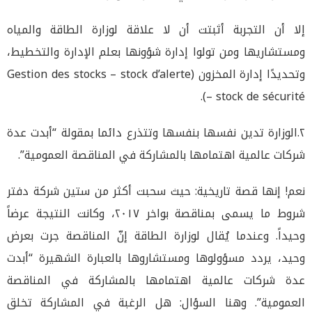
إلا أن التجربة أثبتت أن لا علاقة لوزارة الطاقة والمياه
ومستشاريها ومن تولوا إدارة شؤونها بعلم الإدارة والتخطيط،
وتحديدًا إدارة المخزون (Gestion des stocks – stock d’alerte
– stock de sécurité).
٢.الوزارة تدين نفسها بنفسها وتتذرع دائما بمقولة “أبدت عدة
شركات عالمية اهتمامها بالمشاركة في المناقصة العمومية”.
نعم! إنها قصة تاريخية: حيث سحبت أكثر من ستين شركة دفتر
شروط ما يسمى بمناقصة بواخر ٢٠١٧، وكانت النتيجة عرضاً
وحيداً. وعندما يُقال لوزارة الطاقة إنّ المناقصة جرت بعرض
وحيد، يردد مسؤولوها ومستشاروها بالعبارة الشهيرة “أبدت
عدة شركات عالمية اهتمامها بالمشاركة في المناقصة
العمومية”. وهنا السؤال: هل الرغبة في المشاركة تخلق