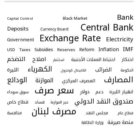
Bank
Black Market
Capital Control
Central Bank
Deposits
Currency Board
Exchange Rate
Electricity
Government
IMF
Inflation
Subsidies
Reform
USD
Taxes
Reserves
التضخم
اصلاح
احتكار
احتياط العملات الأجنبية
استثمار
الكهرباء
الضرائب
الليرة
الحكومة
الكابيتال كونترول
المصارف
الودائع
الموازنة
المصرف المركزي
سعر صرف
دولار
انهيار الليرة
دعم
سوق سوداء
صندوق النقد الدولي
قطاع خاص
فساد
عجز الموازنة
مصرف لبنان
منافسة
مجلس النقد
قطاع عام
منصة صيرفة
وزارة الطاقة