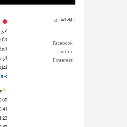
شارك المنشور
ما
في ا
الأن
Facebook
المق
Twitter
الرا
Pinterest
لمزي
e-c/
مق
00:00 – آليات رفع الأنقاض وال
00:41 – تكلفة رفع الأنقاض وإشكال
01:23 – حجم الأضرار في بيروت وا