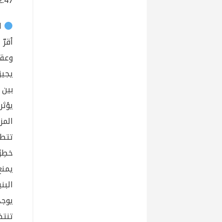
02:47 – عروض الشركات الأجنبية 
ال
أقرّ
وعقو
يجيز
بين ٣,٦٥ و٥ دولارات
يؤثر
المز
تتطل
خطِر
يمنع
البن
يوجد
تنتظ