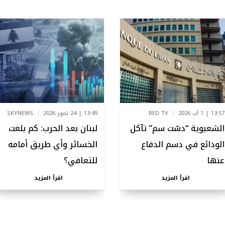
13:57 | 1 آب 2026
RED TV
13:49 | 24 تموز 2026
SKYNEWS
الشعبوية “دسّت سم” تآكل
لبنان بعد الحرب: كم بلغت
الودائع في دسم الدفاع
الخسائر وأي طريق أمامه
عنها
للتعافي؟
اقرأ المزيد
اقرأ المزيد