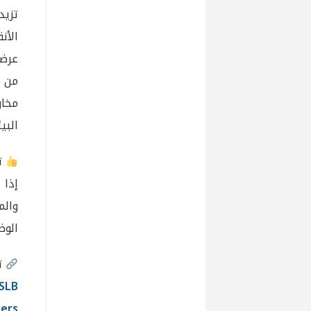
تزيد
الأن
عرضت
من ا
مخاو
البي
تف
إذا
والم
الوض
تو
SLB
ers