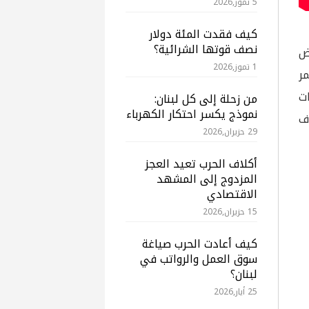
5 تموز,2026
كيف فقدت المئة دولار
نصف قوتها الشرائية؟
اض
1 تموز,2026
ر
ت
من زحلة إلى كل لبنان:
نموذج يكسر احتكار الكهرباء
ف
29 حزيران,2026
أكلاف الحرب تعيد العجز
المزدوج إلى المشهد
الاقتصادي
15 حزيران,2026
كيف أعادت الحرب صياغة
سوق العمل والرواتب في
لبنان؟
25 أيار,2026