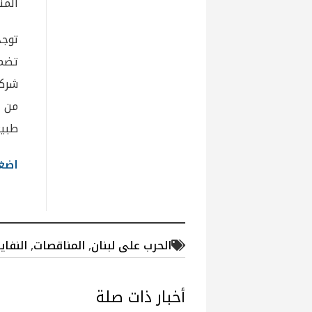
المن
توجد
تضمن
شركا
من ا
طبيع
اضغط
الحرب على لبنان
,
المناقصات
,
النفاي
أخبار ذات صلة