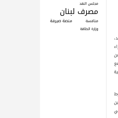
مجلس النقد
مصرف لبنان
منصة صيرفة
منافسة
وزارة الطاقة
،
ء
ن
 رفع
ية
وط
ن
ي