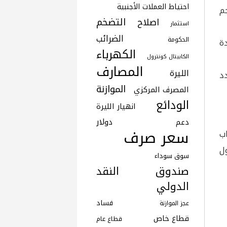
احتياط العملات الأجنبية
م
التضخم
اصلاح
استثمار
الضرائب
الحكومة
ة
الكهرباء
الكابيتال كونترول
المصارف
الليرة
د
الموازنة
المصرف المركزي
الودائع
انهيار الليرة
دولار
دعم
سعر صرف
ب
ول
سوق سوداء
صندوق النقد
الدولي
فساد
عجز الموازنة
قطاع خاص
قطاع عام