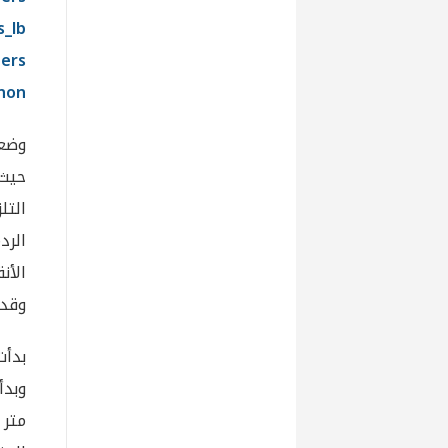
s_lb
ers
anon
وضع
حيث 
التل
الأن
وقدر
بدأت
وبدأ
متر 