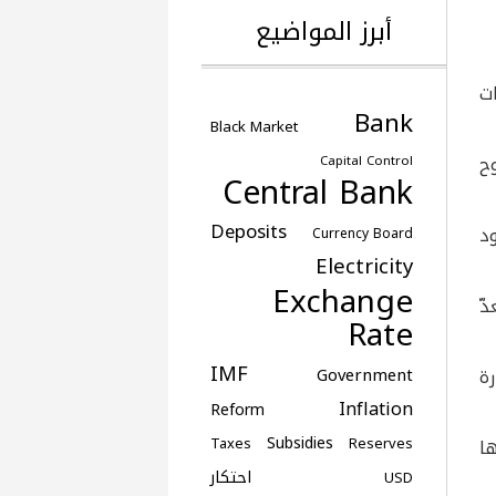
أبرز المواضيع
ت
Bank
Black Market
ح
Capital Control
Central Bank
Deposits
د
Currency Board
Electricity
Exchange
ّ
Rate
IMF
ة
Government
Inflation
Reform
Subsidies
Taxes
Reserves
ا
احتكار
USD