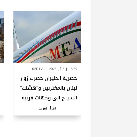
13:59 | 6 آب 2026
REDTV
حصرية الطيران حصرت زوار
لبنان بالمغتربين و”هشّلت”
السياح الى وجهات قريبة
اقرأ المزيد