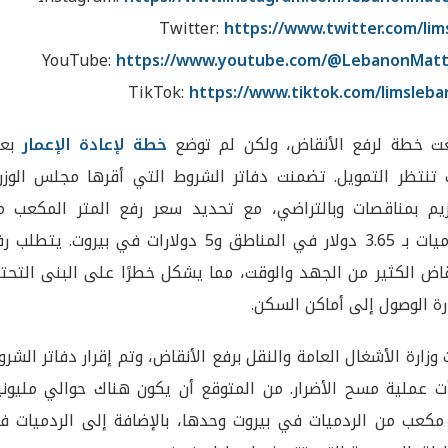
Twitter:
https://www.twitter.com/lim
YouTube:
https://www.youtube.com/@LebanonMatt
TikTok:
https://www.tiktok.com/limsleb
ت خطة لرفع الأنقاض، ولكن لم توضع
خطة لإعادة الإعمار
بعد
تنتظر التمويل. تضمنت دفاتر الشروط التي أقرها مجلس الوزرا
زيم بمناقصات وبالتراضي، مع تحديد سعر رفع المتر المكعب م
الردميات بـ 3.65 دولار في المناطق و5 دولارات في بيروت. يتطلب
قاض الكثير من الجهد والوقت، مما يشكل خطرًا على البنى التحت
ة الوصول إلى أماكن السكن.
 وزارة الأشغال العامة والنقل برفع الأنقاض، وتم إقرار دفاتر الشر
ت عملية مسح الأضرار. من المتوقع أن يكون هناك حوالي مليوني
مكعب من الردميات في بيروت وحدها، بالإضافة إلى الردميات ف