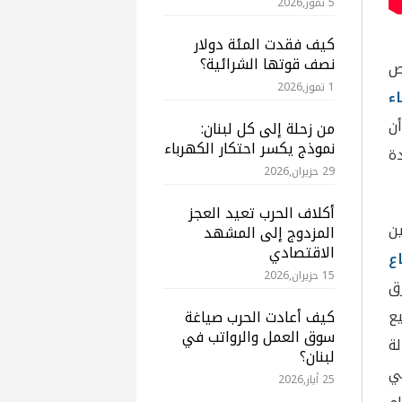
5 تموز,2026
كيف فقدت المئة دولار
نصف قوتها الشرائية؟
قص
1 تموز,2026
ء
أن
من زحلة إلى كل لبنان:
نموذج يكسر احتكار الكهرباء
ة
29 حزيران,2026
أكلاف الحرب تعيد العجز
ن
المزدوج إلى المشهد
الاقتصادي
ع
15 حزيران,2026
رق
يع
كيف أعادت الحرب صياغة
سوق العمل والرواتب في
ة
لبنان؟
ي
25 أيار,2026