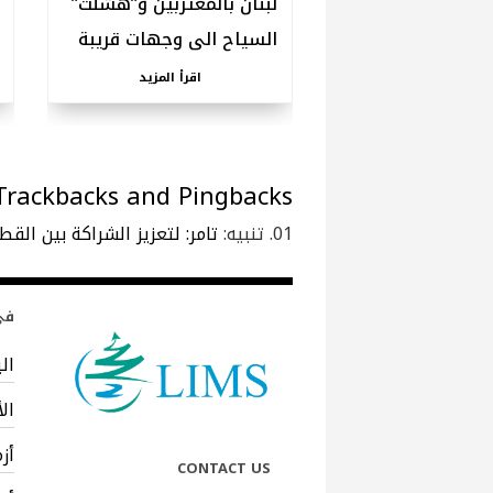
لبنان بالمغتربين و”هشّلت”
السياح الى وجهات قريبة
اقرأ المزيد
Trackbacks and Pingbacks
تنبيه:
تامر: لتعزيز الشراكة بين القطاع
في 
ال
ال
أز
CONTACT US