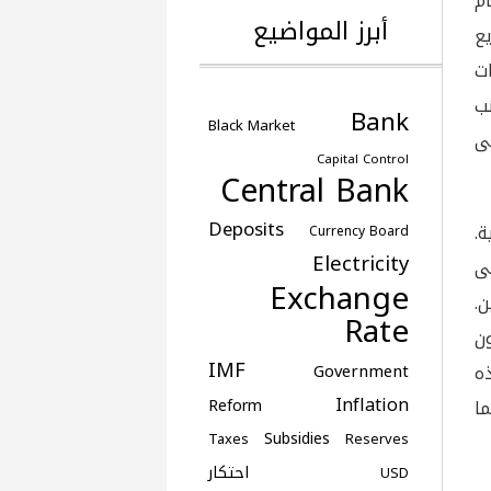
ام
أبرز المواضيع
ع
ت
نب
Bank
Black Market
لى
Capital Control
Central Bank
Deposits
.
Currency Board
Electricity
لى
Exchange
.
Rate
ون
IMF
ه
Government
Inflation
ا
Reform
Subsidies
Taxes
Reserves
احتكار
USD