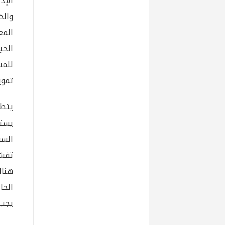
الإد
والخ
المع
الحي
للمس
تموي
يتطل
يستل
السو
تفشل
هنا
الحا
يجب.