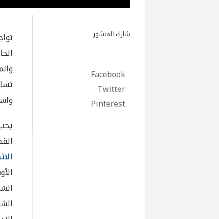
شارك المنشور
تواج
الحا
والم
Facebook
تسا
Twitter
واست
Pinterest
يجب
القط
الات
الأو
الشر
الشر