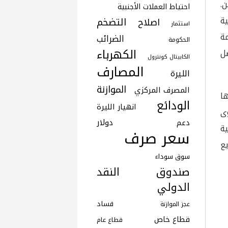
.
احتياط العملات الأجنبية
ة
التضخم
اصلاح
استثمار
ة
الضرائب
الحكومة
الكهرباء
ل
الكابيتال كونترول
المصارف
الليرة
الموازنة
المصرف المركزي
ا
الودائع
انهيار الليرة
ى
دولار
دعم
ة
سعر صرف
ع
سوق سوداء
صندوق النقد
الدولي
فساد
عجز الموازنة
قطاع خاص
قطاع عام