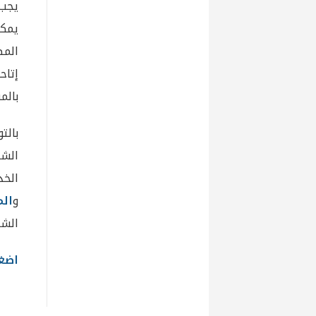
يجب 
يمكن
المط
إتاح
بالم
بالت
الشر
الخ
و
الم
الشر
اضغط