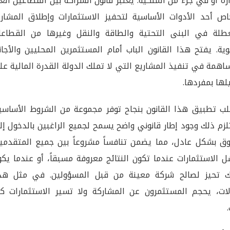
ارة أو في جزء من الملكية. يعتبر قانون الشراكة بين القطاعين الع
اص أحد الأدوات الأساسية لتحفيز الاستثمارات وإطلاق المشاري
طلة في البنى التحتية والطاقة والنقل وغيرها من القطاعا
وية. يفتح هذا القانون الباب أمام المستثمرين المحليين والأجا
اهمة في تنفيذ المشاريع التي لا تملك الدولة القدرة المالية ع
لها بمفردها.
ب تطبيق هذا القانون بنجاح توفر مجموعة من الشروط الأساسية
زم ذلك وجود إطار قانوني واضح يسمح لجميع الراغبين بالدخول إ
ق بشكل عادل، مما يضمن تنافساً مشروعاً بين جميع المتقدمين
 الاستثمارات عندما تكون النتائج معروفة مسبقاً، أو عندما يك
ك تحيز لصالح شركة معينة من قبل المسؤولين. في مثل هذ
لات، يحجم المستثمرون عن المشاركة ولا تسير الاستثمارات كم