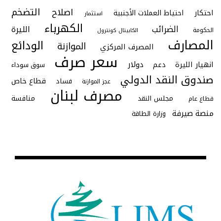
التضخم
اصلاح
احتكار
احتياط العملات الأجنبية
استثمار
الكهرباء
الضرائب
الليرة
الحكومة
الكابيتال كونترول
المصارف
الودائع
الموازنة
المصرف المركزي
سعر صرف
دولار
انهيار الليرة
دعم
سوق سوداء
صندوق النقد الدولي
قطاع خاص
فساد
عجز الموازنة
مصرف لبنان
منافسة
مجلس النقد
قطاع عام
منصة صيرفة
وزارة الطاقة