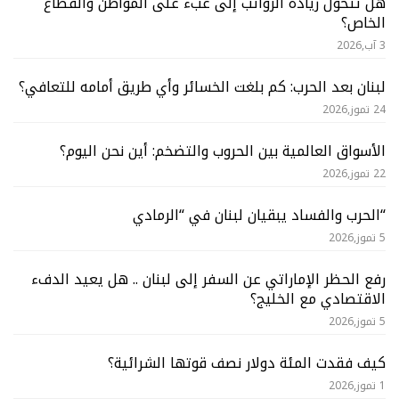
هل تتحول زيادة الرواتب إلى عبء على المواطن والقطاع
الخاص؟
3 آب,2026
لبنان بعد الحرب: كم بلغت الخسائر وأي طريق أمامه للتعافي؟
24 تموز,2026
الأسواق العالمية بين الحروب والتضخم: أين نحن اليوم؟
22 تموز,2026
“الحرب والفساد يبقيان لبنان في “الرمادي
5 تموز,2026
رفع الحظر الإماراتي عن السفر إلى لبنان .. هل يعيد الدفء
الاقتصادي مع الخليج؟
5 تموز,2026
كيف فقدت المئة دولار نصف قوتها الشرائية؟
1 تموز,2026