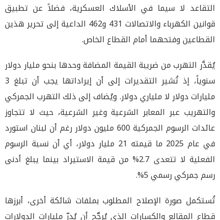
التقاعد لا سيما في الأسلاك العسكرية، فضلاً عن تطبيق
قوانين الكهرباء والاتصالات 431 و462 الداعية إلى تحرير هذين
القطاعين وفتحهما أمام القطاع الخاص.
يُقدَّر التهرب من ضريبة القيمة المضافة وحدها بنحو مليار دولار
سنوياً، إذ تُشير التقديرات إلى أن إيراداتها يجب أن تبلغ 3
مليارات دولار لا ملياري دولار. ويُضاف إلى ذلك التهرب الجمركي
والتهريب عبر المعابر الشرعية وغير الشرعية، حيث لا تتجاوز
عائدات الرسوم الجمركية 600 مليون دولار رغم أن لبنان استورد
في عام 2025 ما قيمته 21 مليار دولار، أي أن نسبة الرسوم
الفعلية لا تتعدى 2.7% من قيمة الاستيراد بينما يبلغ أدنى
رسم جمركي رسمي 5%.
تُستكمل صورة الإصلاح المطلوب بملفات شائكة أخرى، أبرزها
قطاع المقالع والكسارات الذي يُرجَّح أن يُدرّ مليارات الدولارات