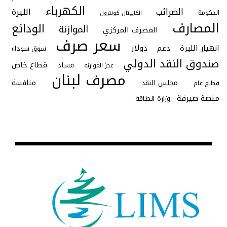
الكهرباء
الضرائب
الليرة
الحكومة
الكابيتال كونترول
المصارف
الودائع
الموازنة
المصرف المركزي
سعر صرف
دولار
انهيار الليرة
دعم
سوق سوداء
صندوق النقد الدولي
قطاع خاص
فساد
عجز الموازنة
مصرف لبنان
منافسة
مجلس النقد
قطاع عام
منصة صيرفة
وزارة الطاقة