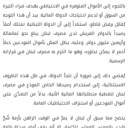
باللجوء إلى الأموال المتوفرة في الاحتياطي بهدف شراء الليرة
من السوق أو لدعم احتياجات الدولة المالية. بيد أن هذا التوجه
يُقابَل برفض قاطع، استناداً إلى أن الدولة اللبنانية تمتلك أصلاً
رصيداً بالدولار الفريش لدى مصرف لبنان يبلغ نحو ثمانمائة
وأربعين مليون دولار. وعليه، يظل المسّ بأموال المودعين خطاً
أحمر لا يمكن تجاوزه، وهو ما التزم به مصرف لبنان في قراراته
الرسمية.
يُفضي ذلك إلى ضرورة أن تلجأ الدولة، في ظل هذه الظروف
الاستثنائية، إلى استخدام رصيدها الخاص المودَع في مصرف
لبنان لتغطية متطلباتها المالية الآنية، بدلاً من التعدّي على
أموال المودعين أو استنزاف الاحتياطيات العامة.
يتضح مما سبق أن لبنان لا يمرّ في الوقت الراهن بأزمة شُحّ
نقدي بالمعنى الفعلي للكلمة، إلا أنه يقف أمام مرحلة بالغة