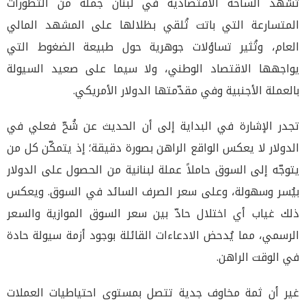
تشهد الساحة الاقتصادية في لبنان جملةً من التطورات
المتسارعة التي باتت تُلقي بظلالها على المشهد المالي
العام، وتُثير تساؤلات جوهرية حول طبيعة الضغوط التي
يواجهها الاقتصاد الوطني، ولا سيما على صعيد السيولة
بالعملة الأجنبية وفي مقدّمتها الدولار الأمريكي.
تجدر الإشارة في البداية إلى أن الحديث عن شُحّ فعلي في
الدولار لا يعكس الواقع الراهن بصورة دقيقة؛ إذ يتمكّن كل من
يتوجّه إلى السوق حاملاً عملة لبنانية من الحصول على الدولار
بيُسر وسهولة، وعلى سعر الصرف السائد في السوق. ويعكس
ذلك غياب أي اختلال حادّ بين سعر السوق الموازية والسعر
الرسمي، مما يُدحض الادعاءات القائلة بوجود أزمة سيولة حادة
في الوقت الراهن.
غير أن ثمة مخاوف جدية تتصل بمستوى احتياطيات العملات