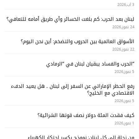
3 آب,2026
لبنان بعد الحرب: كم بلغت الخسائر وأي طريق أمامه للتعافي؟
24 تموز,2026
الأسواق العالمية بين الحروب والتضخم: أين نحن اليوم؟
22 تموز,2026
“الحرب والفساد يبقيان لبنان في “الرمادي
5 تموز,2026
رفع الحظر الإماراتي عن السفر إلى لبنان .. هل يعيد الدفء
الاقتصادي مع الخليج؟
5 تموز,2026
كيف فقدت المئة دولار نصف قوتها الشرائية؟
1 تموز,2026
من زحلة إلى كل لبنان: نموذج يكسر احتكار الكهرباء