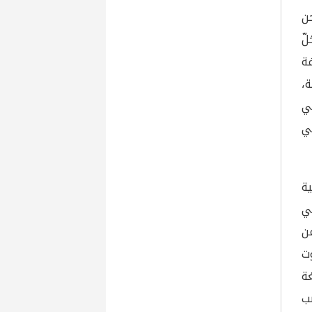
حن
لّ
فة
 ساعة،
 في
ي
ية
ي
عن
ت
لغة
ب