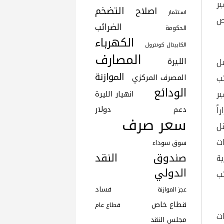
ر
التضخم
اصلاح
استثمار
ص
الضرائب
الحكومة
الكهرباء
الكابيتال كونترول
المصارف
الليرة
عمل
الموازنة
لرواتب
المصرف المركزي
الودائع
ر
انهيار الليرة
دولار
اً
دعم
سعر صرف
ل
ت
سوق سوداء
صندوق النقد
ف جدية
الدولي
ب
فساد
عجز الموازنة
قطاع خاص
قطاع عام
ت
مجلس النقد