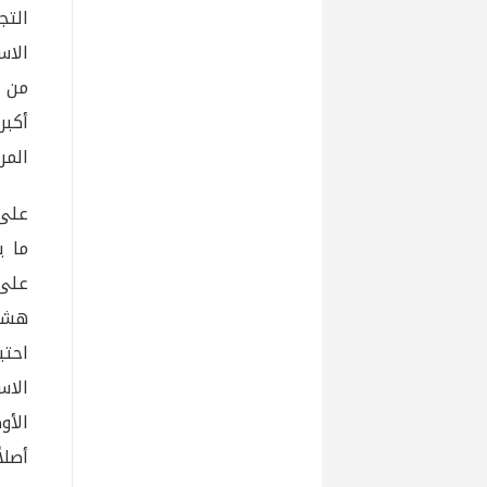
التج
الاس
من ا
أكبر
المر
على 
على 
هشا
احتي
الاس
الأو
أصلاً 40% في أوساط ا