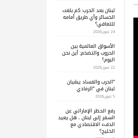
لبنان بعد الحرب: كم بلغت
الخسائر وأي طريق أمامه
للتعافي؟
24 تموز,2026
الأسواق العالمية بين
الحروب والتضخم: أين نحن
اليوم؟
22 تموز,2026
“الحرب والفساد يبقيان
لبنان في “الرمادي
5 تموز,2026
رفع الحظر الإماراتي عن
السفر إلى لبنان .. هل يعيد
الدفء الاقتصادي مع
الخليج؟