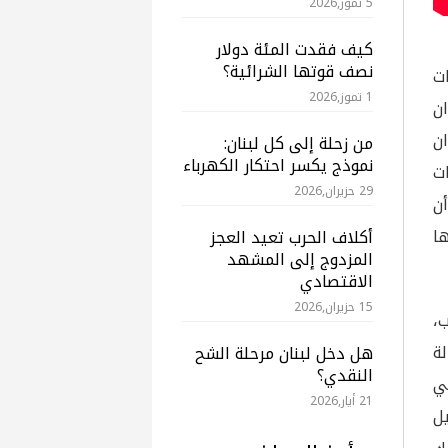
5 تموز,2026
كيف فقدت المئة دولار
نصف قوتها الشرائية؟
ت
1 تموز,2026
ن
ان
من زحلة إلى كل لبنان:
نموذج يكسر احتكار الكهرباء
الشركات
29 حزيران,2026
ّتها “Lebanon Opportunities”، أن
ها
أكلاف الحرب تعيد العجز
المزدوج إلى المشهد
الاقتصادي
15 حزيران,2026
،
لة
هل دخل لبنان مرحلة الشح
النقدي؟
ي
21 أيار,2026
ل