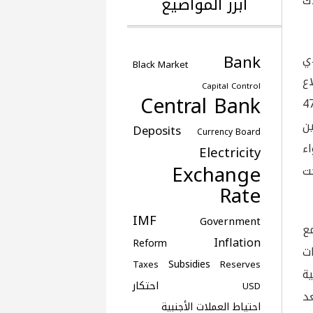
ك
أبرز المواضيع
Bank
لمشتريات (PMI) الذي
Black Market
ع
Capital Control
Central Bank
كبير من الشركات؛ إذ سجّل هذا المؤشر تراجعاً حاداً بلغ 47
ين
Deposits
Currency Board
اء
Electricity
Exchange
حت
Rate
IMF
Government
ع
Inflation
Reform
ت
Subsidies
Taxes
Reserves
ية
احتكار
USD
عد
احتياط العملات الأجنبية