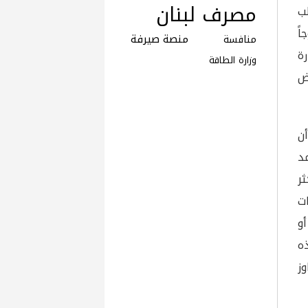
مصرف لبنان
ب
ً
منصة صيرفة
منافسة
رة
وزارة الطاقة
ض
أن
مد
ثر
ت
و
ه
وز