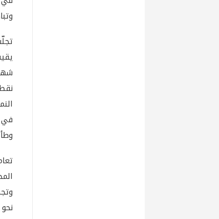
في ل
وتبا
يقيس
في ق
وطأة
تعا
المخ
وتجم
نحو 