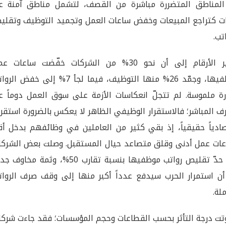
لمناطق المتضررة مباشرة من القصف، لتشمل مناطق آمنة عب
ت كتراجع المبيعات وخفض ساعات العمل وتجميد التوظيف وتقلي
تب.
تشير الأرقام إلى أن نحو 30% من الشركات خفّضت ساعات 
موظفيها، وجمّد 26% منها التوظيف، فيما لجأ 7% إلى خفض ا
ة ملموسة. لم تتجلّ انعكاسات الأزمة على سوق العمل دوماً عب
ف المباشر؛ فالاستقرار الوظيفي الظاهر لا يعكس بالضرورة استقرار
ادياً حقيقياً، إذ بقي كثير من العاملين في وظائفهم بدخل أق
ات عمل أدنى وقلق متصاعد حيال المستقبل. وصلت بعض الشركا
إلى حدّ تقليص رواتب موظفيها بنسبة تقارب 50%، وثمة مخاو
ن استمرار الحرب سيدفع عدداً أكبر منها إلى وقف صرف الروات
ملة.
تت درجة التأثر بحسب القطاعات وحجم المؤسسات؛ فقد جاءت شركا