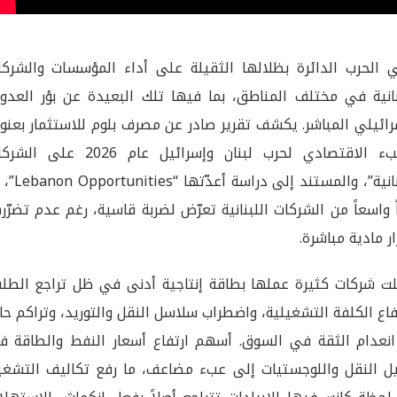
ي الحرب الدائرة بظلالها الثقيلة على أداء المؤسسات والشركا
نانية في مختلف المناطق، بما فيها تلك البعيدة عن بؤر العدوا
رائيلي المباشر. يكشف تقرير صادر عن مصرف بلوم للاستثمار بعنو
“العبء الاقتصادي لحرب لبنان وإسرائيل عام 2026 على 
اللبنانية”، والمستند إلى دراسة أعد
ً واسعاً من الشركات اللبنانية تعرّض لضربة قاسية، رغم عدم تضرّر
ار مادية مباشرة.
ت شركات كثيرة عملها بطاقة إنتاجية أدنى في ظل تراجع الطلب
فاع الكلفة التشغيلية، واضطراب سلاسل النقل والتوريد، وتراكم حا
نعدام الثقة في السوق. أسهم ارتفاع أسعار النفط والطاقة ف
ل النقل واللوجستيات إلى عبء مضاعف، ما رفع تكاليف التشغي