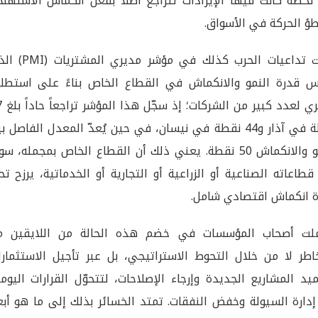
حظة كانت فيها الإيرادات تتراجع أصلاً بفعل انكماش الاستهلا
طؤ الحركة في الأسواق.
تجلّت تداعيات الحرب كذلك في مؤشر مديري ا
 قدرة النمو والانكماش في القطاع الخاص بناءً على استطلا
شهري لعدد 
نقطة في آذار و44 نقطة في نيسان، في حين يُعدّ المعدل الفاصل ب
النمو والانكماش 50 نقطة. يعني ذلك أن القطاع الخاص بمجمله، سو
طاعاته الصناعية أو الزراعية أو التجارية أو الخدماتية، يرزح ت
 انكماش اقتصادي شامل.
ملت أصحاب المؤسسات في خضم هذه الحالة من اللايقين م
اطر لا من خلال التحوط الاستراتيجي، بل عبر تأجيل الاستثمارا
يد المشاريع الجديدة وإرجاء الإصلاحات، لتتحوّل القرارات اليوم
إدارة السيولة وخفض النفقات. تمتد الخسائر بذلك إلى ما هو أب