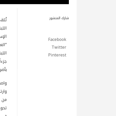
شارك المنشور
تُلق
اللب
الإس
Facebook
Twitter
Pinterest
جزءا
بأضر
واصل
وارت
من ا
تحوي