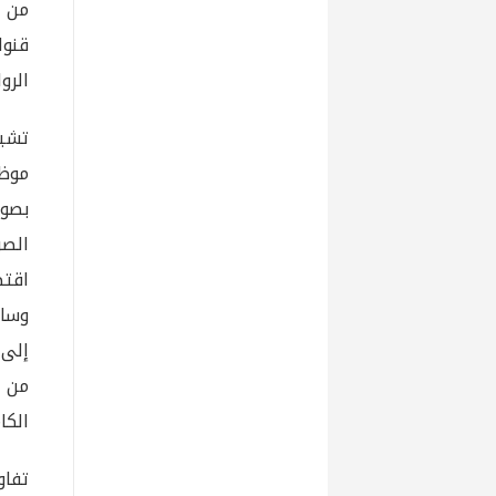
من ا
قنوا
الروا
بصور
الصر
اقتص
وساع
من أ
الكا
تفاو