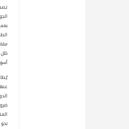
تصطد
الجو
بعمل
ظل ا
أسوا
يُطا
عنهم
الدو
ضرور
نحو 