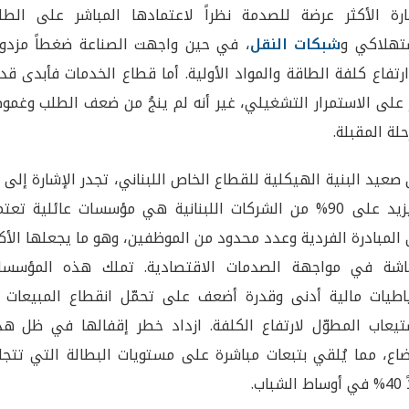
ارة الأكثر عرضة للصدمة نظراً لاعتمادها المباشر على الطل
تهلاكي و
شبكات النقل
، في حين واجهت الصناعة ضغطاً مزدوجا
رتفاع كلفة الطاقة والمواد الأولية. أما قطاع الخدمات فأبدى قد
 على الاستمرار التشغيلي، غير أنه لم ينجُ من ضعف الطلب وغمو
حلة المقبلة.
صعيد البنية الهيكلية للقطاع الخاص اللبناني، تجدر الإشارة إلى 
ما يزيد على 90% من الشركات اللبنانية هي مؤسسات عائلية تعت
المبادرة الفردية وعدد محدود من الموظفين، وهو ما يجعلها الأك
شة في مواجهة الصدمات الاقتصادية. تملك هذه المؤسسا
اطيات مالية أدنى وقدرة أضعف على تحمّل انقطاع المبيعات أ
تيعاب المطوّل لارتفاع الكلفة. ازداد خطر إقفالها في ظل هذ
ضاع، مما يُلقي بتبعات مباشرة على مستويات البطالة التي تتجا
لشباب.