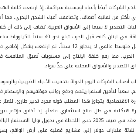
م الشركات أيضاً بأعباء لوجستية متراكمة، إذ ارتفعت كلفة الش
ي بأكثر من ثمانية أضعاف، وتضاعفت أعباء الشحن البحري، مما أخ
يات التصدير لا سيما إلى الأسواق العربية. يُضاف إلى ذلك أن كل
الطاقة في لبنان كانت قبل الحرب تبلغ نحو 40 سنتاً للكيلوواط
مقابل متوسط عالمي لا يتجاوز 12 سنتاً، ثم ارتفعت بشكل إضافي
لحرب، مما رفع كلفة الإنتاج إلى مستويات تُعيق المنافسة ف
ق التصدير والأسواق المحلية على حدٍّ سواء.
لب أصحاب الشركات اليوم الدولة بتخفيف الأعباء الضريبية والرسوم
، سعياً لتأمين استمراريتهم ودفع رواتب موظفيهم والإسهام ف
رة الاقتصادية. يتجاوز هذا المطلب كونه مجرد تدبير طارئ، ليُعبّر 
ة هيكلية في ظل مناخ استثماري متعثر، إذ أخفق مؤتمر بيرو
المنعقد في صيف 2025 حتى اللحظة في تحويل نوايا الاستثمار البا
ثلاثة مليارات دولار إلى مشاريع فعلية على أرض الواقع، بسب