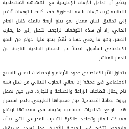
يتضح أن تداخل الأزمات الإقليمية مع الهشاشة الاقتصادية
اللبنانية يُرتب تبعات بالغة الخطورة. فقد كانت التوقعات تُشير
إلى تحقيق لبنان معدل نمو يبلغ أربعة بالمئة خلال العام
الحالي، إلا أن هذه التوقعات تراجعت لتصل إلى ما يقارب
الصفر، وهو ما يعني خسارة تُقدّر بنحو مليار دولار من النمو
الاقتصادي المأمول، فضلاً عن الخسائر المادية الناجمة عن
الدمار المباشر.
يتجاوز الأثر الاقتصادي حدود الأرقام والإحصاءات ليمس النسيج
الاجتماعي في عمقه؛ إذ يعاني الجنوب اللبناني من شلل شبه
تام يطال قطاعات الزراعة والصناعة والتجارة، في حين تعمل
بيروت بطاقة اقتصادية دون مستواها الطبيعي. ويُنذر استمرار
هذا الوضع بتداعيات اجتماعية وخيمة، في مقدمتها ارتفاع
معدلات الفقر وتصاعد ظاهرة التسرب المدرسي التي بدأت
ملامحها تتضح في المرحلة الأخيرة، مما يُهدد مستقبل