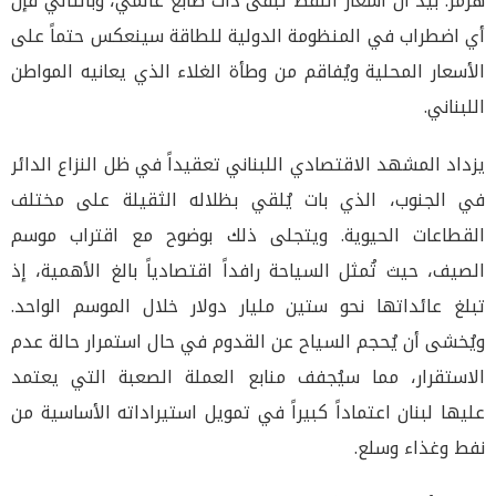
هرمز. بيد أن أسعار النفط تبقى ذات طابع عالمي، وبالتالي فإن
أي اضطراب في المنظومة الدولية للطاقة سينعكس حتماً على
الأسعار المحلية ويُفاقم من وطأة الغلاء الذي يعانيه المواطن
اللبناني.
يزداد المشهد الاقتصادي اللبناني تعقيداً في ظل النزاع الدائر
في الجنوب، الذي بات يُلقي بظلاله الثقيلة على مختلف
القطاعات الحيوية. ويتجلى ذلك بوضوح مع اقتراب موسم
الصيف، حيث تُمثل السياحة رافداً اقتصادياً بالغ الأهمية، إذ
تبلغ عائداتها نحو ستين مليار دولار خلال الموسم الواحد.
ويُخشى أن يُحجم السياح عن القدوم في حال استمرار حالة عدم
الاستقرار، مما سيُجفف منابع العملة الصعبة التي يعتمد
عليها لبنان اعتماداً كبيراً في تمويل استيراداته الأساسية من
نفط وغذاء وسلع.