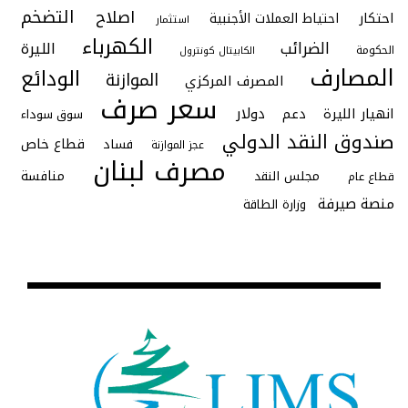
التضخم
اصلاح
احتكار
احتياط العملات الأجنبية
استثمار
الكهرباء
الضرائب
الليرة
الحكومة
الكابيتال كونترول
المصارف
الودائع
الموازنة
المصرف المركزي
سعر صرف
دولار
انهيار الليرة
دعم
سوق سوداء
صندوق النقد الدولي
قطاع خاص
فساد
عجز الموازنة
مصرف لبنان
منافسة
مجلس النقد
قطاع عام
منصة صيرفة
وزارة الطاقة