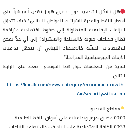
هل يُشكّل التصعيد حول مضيق هرمز تهديداً مباشراً على
أسعار النفط والقدرة الشرائية للمواطن اللبناني؟ كيف تتحوّل
النزاعات الإقليمية المتطاولة إلى ضغوط اقتصادية متراكمة
تطال قطاعات حيوية كالسياحة والاستيراد؟ إلى أي حدٍّ يمكن
للاقتصادات الهشّة كالاقتصاد اللبناني أن تتحمّل تداعيات
الأزمات الجيوسياسية المتزامنة؟
لمزيد من المعلومات حول هذا الموضوع، اضغط على الرابط
التالي:
https://limslb.com/news-category/economic-growth-
ar/security-situation/
مقاطع الفيديو:
00:00 مضيق هرمز وتداعياته على أسواق النفط العالمية
00:33 الكلفة الاقتصادية على لبنان في ظل تصاعد النزاعات