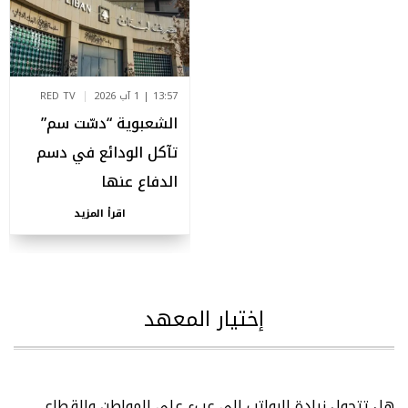
13:57 | 1 آب 2026
RED TV
الشعبوية “دسّت سم”
تآكل الودائع في دسم
الدفاع عنها
اقرأ المزيد
إختيار المعهد
هل تتحول زيادة الرواتب إلى عبء على المواطن والقطاع