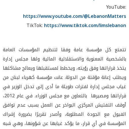
YouTube:
https://www.youtube.com/@LebanonMatters
TikTok:
https://www.tiktok.com/limslebanon
تتمتع كل مؤسسة عامة وفقا لتنظيم المؤسسات العامة
بالشخصية المعنوية والاستقلالية المالية ولها مجلس إدارة
يتخذ قراراتها وفق رؤيته، ويخطط لمستقبلها ويعالج مشاكلها
ويطلب إعانة مؤقتة من الدولة. عانت مؤسسة كهرباء لبنان من
غياب مجلس إدارة لفترات طويلة ما أدى إلى تدخل الوزير في
قراراتها ومصيرها بالتعاون مع مجلس الوزراء. في عام 2012،
أوقف التفتيش المركزي البواخر عن العمل بسبب عدم توافق
الفيول مع الجودة المطلوبة، وأصدر تقريرًا بضرورة إشراك
المؤسسة في أي قرار، ما يؤكد غيابها عن شؤونها، وهي شبه