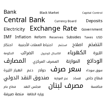
Bank
Black Market
Capital Control
Central Bank
Deposits
Currency Board
Exchange Rate
Electricity
Government
IMF
Inflation
Reform
Subsidies
Reserves
Taxes
USD
التضخم
اصلاح
احتكار
احتياط العملات الأجنبية
استثمار
الكهرباء
الليرة
الضرائب
الحكومة
الكابيتال كونترول
المصارف
الودائع
الموازنة
المصرف المركزي
سعر صرف
دولار
دعم
انهيار الليرة
سوق سوداء
صندوق النقد الدولي
قطاع خاص
فساد
عجز الموازنة
مصرف لبنان
منافسة
مجلس النقد
قطاع عام
منصة صيرفة
وزارة الطاقة