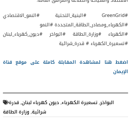
الاقتصاد والسياحة والصناعة والمرافق العامة.
#GreenGrid #البنية_التحتية #النمو_الاقتصادي
#الكهرباء_ومصادر_الطاقة_المتجددة #النمو
#الكهرباء #وزارة_الطاقة #البواخر #ديون_كهرباء_لبنان
#تسعيرة_الكهرباء # قدرة_شرائية
اضغط هنا لمشاهدة المقابلة كاملة على موقع قناة
الإيمان
البواخر
,
تسعيرة الكهرباء
,
ديون كهرباء لبنان
,
قدرة
شرائية
,
وزارة الطاقة