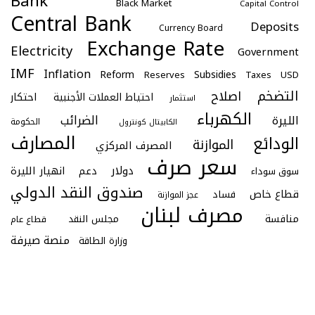
Bank
Black Market
Capital Control
Central Bank
Deposits
Currency Board
Exchange Rate
Electricity
Government
IMF
Inflation
Reform
Subsidies
Reserves
Taxes
USD
التضخم
اصلاح
احتكار
احتياط العملات الأجنبية
استثمار
الكهرباء
الليرة
الضرائب
الحكومة
الكابيتال كونترول
المصارف
الودائع
الموازنة
المصرف المركزي
سعر صرف
دولار
دعم
انهيار الليرة
سوق سوداء
صندوق النقد الدولي
قطاع خاص
فساد
عجز الموازنة
مصرف لبنان
منافسة
مجلس النقد
قطاع عام
منصة صيرفة
وزارة الطاقة