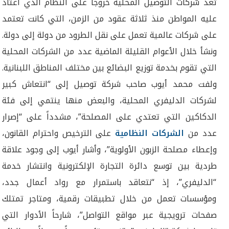
تعد شركات التوصيل المحلية خروجاً على النظام الذي اعتاد
عليه المواطن منذ ثلاثة عقود من الزمن، التي كانت تعتمد
على شركات عالمية تعمل على نقل الطرود من دولة إلى دولة.
ونشأ خلال الأعوام القليلة الماضية عدد من الشركات المحلية
التي تقوم بخدمة توزيع البضائع بين مختلف المناطق اللبنانية.
ولفت محمد أيوب صاحب شركة توصيل إلى “انتعاش كبير
لشركات الدليفري المحلية، والبعض منها ينتمي إلى فئة
الدكاكين التي تعتدي على المصلحة”، مشدداً على “إصرار
عدد من
الشركات النظامية
على الترخيص واحترام القانون،
وإعطاء مصلحة الزبون الأولوية”، وأشار أيوب إلى وجود علاقة
طردية بين توسع دائرة التجارة الإلكترونية وانتشار خدمة
“الدليفري”، إذ “نتعاقد باستمرار مع رواد أعمال جدد،
ومؤسسات تعمل من خلال تطبيقات رقمية، ومتاجر تمتلك
صفحات ترويجية عبر مواقع التواصل”، شارحاً الأدوار التي