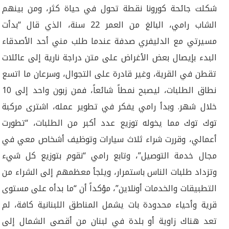
شكلت جائحة كورونا نقطة تحول في حياة كثر، ومن بينهم
الشاب رامي، البالغ من العمر 22 سنة، الذي قال “بدأت
مسيرتي مع الدليفري صدفة عندما طلب مني أحد الأصدقاء
البدء بإيصال بعض الأغراض على متن دراجة نارية إلى عائلات
تقطن في القرية، وغير قادرة على التجوال، وسرعان ما اتسع
نطاق الطلبات، ليصبح نمطاً شائعاً، فمن زبون واحد إلى 10
خلال شهر. وبدأ رامي يفكر في تطوير عمله، اشترى مركبة
توك توك مما يخوله توزيع عدد أكبر من الطلبات، “تطورت
أعمالي، وقررت شراء ثلاث سيارات وتوظيف أشخاص معي في
مجال خدمة التوصيل”، وتابع رامي “نقوم بتوزيع كل شيء
وتزداد طلبات الناس باستمرار، ويلجأ معظمهم إلى الشراء من
التطبيقات والخدمات أونلاين”، مؤكداً أن “ما بدأه على مستوى
قرية وأحياء محدودة بات يشمل المناطق اللبنانية كافة، لم
تعد هناك زاوية أو بلدة في لبنان من أقصى الشمال إلى