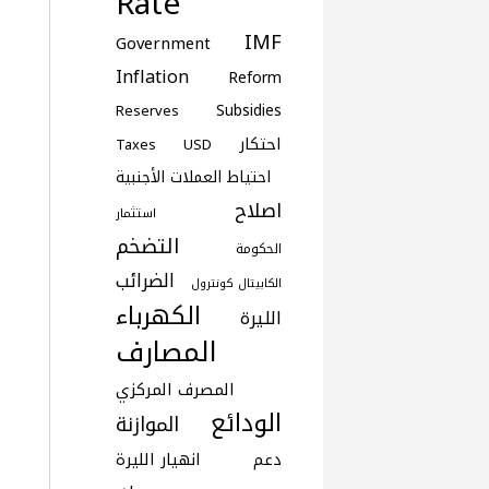
Rate
IMF
Government
Inflation
Reform
Subsidies
Reserves
احتكار
Taxes
USD
احتياط العملات الأجنبية
اصلاح
استثمار
التضخم
الحكومة
الضرائب
الكابيتال كونترول
الكهرباء
الليرة
المصارف
المصرف المركزي
الودائع
الموازنة
دعم
انهيار الليرة