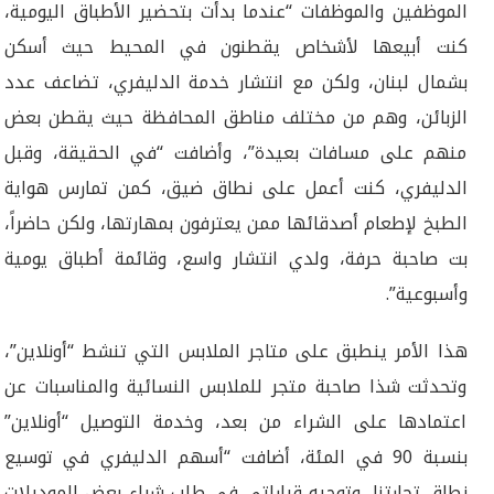
الموظفين والموظفات “عندما بدأت بتحضير الأطباق اليومية،
كنت أبيعها لأشخاص يقطنون في المحيط حيث أسكن
بشمال لبنان، ولكن مع انتشار خدمة الدليفري، تضاعف عدد
الزبائن، وهم من مختلف مناطق المحافظة حيث يقطن بعض
منهم على مسافات بعيدة”، وأضافت “في الحقيقة، وقبل
الدليفري، كنت أعمل على نطاق ضيق، كمن تمارس هواية
الطبخ لإطعام أصدقائها ممن يعترفون بمهارتها، ولكن حاضراً،
بت صاحبة حرفة، ولدي انتشار واسع، وقائمة أطباق يومية
وأسبوعية”.
هذا الأمر ينطبق على متاجر الملابس التي تنشط “أونلاين”،
وتحدثت شذا صاحبة متجر للملابس النسائية والمناسبات عن
اعتمادها على الشراء من بعد، وخدمة التوصيل “أونلاين”
بنسبة 90 في المئة، أضافت “أسهم الدليفري في توسيع
نطاق تجارتنا، وتوجيه قراراتي في طلب شراء بعض الموديلات