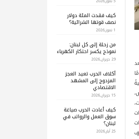
5 تموز,2026
كيف فقدت المئة دولار
نصف قوتها الشرائية؟
1 تموز,2026
من زحلة إلى كل لبنان:
نموذج يكسر احتكار الكهرباء
29 حزيران,2026
عد
ًا
أكلاف الحرب تعيد العجز
المزدوج إلى المشهد
ةً
الاقتصادي
ص،
15 حزيران,2026
،
كيف أعادت الحرب صياغة
ت
سوق العمل والرواتب في
ات
لبنان؟
ٍ
25 أيار,2026