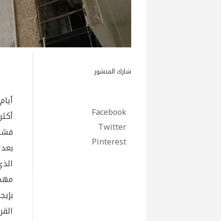
شارك المنشور
أيام
Facebook
أكثر
Twitter
فشل 
Pinterest
بعدا
الذي
مهما
بإيج
القر