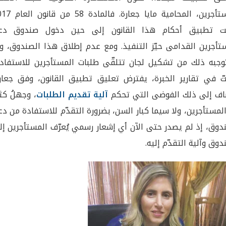
للمستأجرين، المحامية مايا جعارة. فال
قت تطبيق أحكام هذا القانون إلى حين دخول صندوق دع
تأجرين القدامى حيّز التنفيذ. ومع عدم إطلاق هذا الصندوق، وم
جبه ذلك من تشكيل لجان تتلقّى طلبات المستأجرين للاستفادة
تّ في تقارير الخبرة، يفترض تعليق تطبيق القانون، وفق جعارة
اف إلى ذلك الفوضى التي تحكم
آلية تقديم الطلبات
، وجهلُ كث
لمستأجرين، ولا سيما كبار السن، بضرورة التقدّم للاستفادة من د
دوق، إذ لم يصدر حتى الآن أي إشعار رسمي يُعرّف المستأجرين إ
دوق وآلية التقدّم إليه.