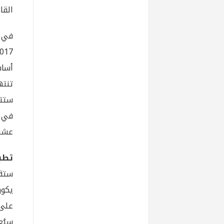
القا
أساس
ستتح
في ص
عشرة
تطب
ستة 
يكون
على 
سيُع