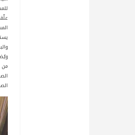
علّ
المس
يستو
والب
ويُض
من ا
الصن
الصن