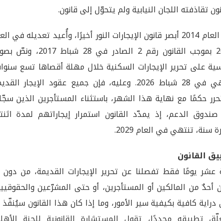
نون تقاذفته اللجان النيابية ولم يتحوّل إلى قانون.
في العام 2014 أبصر قانون الإيجارات النور أخيرًا، وأُعيد تعديله في الع
2017 بموجب القانون رقم 2 الصادر في 28 شباط 2017، و
ية على تحرير الإيجارات السكنية خلال مهلة أقصاها تسع سنوات
تنتهي في 28 شباط 2026. وعليه، فإن جميع عقود الإيجار القد
رر حكمًا مع نهاية هذا الشهر، باستثناء المستأجرين الذين سجّل
ندوق الدعم، إذ يمدّد القانون استمرار إيجاراتهم لمدة اثنت
 سنة، تنتهي في العام 2029.
يق القانون
عشر يومًا فقط تفصلنا عن تحرير الإيجارات القديمة، من دون أ
 أحدٌ من المالكين أو المستأجرين، أو حتى المشرّعين والحقوقيي
دراية كافية بكيفية سير الأمور، وما إذا كان هذا القانون سيُنفّذ 
لّق تطبيقه مجددًا، تقول المستشارة القانونية للجنة الأهلي