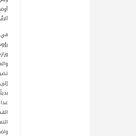
أوضا
آلاف
في ا
رؤوس
وزار
والم
إلى 
بديل
عدا 
القد
التم
واضح