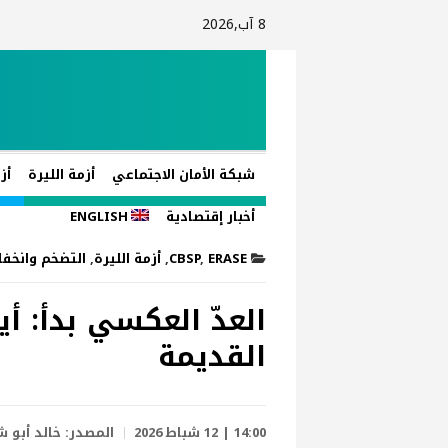
8 آب,2026
شبكة الأمان الاجتماعي
أزمة الليرة
أز
أخبار إقتصادية
ENGLISH
ERASE
,
CBSP
,
أزمة الليرة
,
التضخم وانخفا
العدّ العكسي بدأ: أ
القديمة
14:00 | 12 شباط 2026
المصدر:
خالد أبو ش