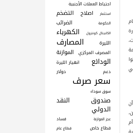
احتياط العملات الأجنبية
التضخم
اصلاح
استثمار
ام
الضرائب
الحكومة
الكهرباء
نصّ بصورة
الكابيتال كونترول
المصارف
،
الليرة
يمة
الموازنة
المصرف المركزي
وا
الودائع
انهيار الليرة
ي
دولار
دعم
سعر صرف
سوق سوداء
صندوق النقد
ن
الدولي
ن،
فساد
عجز الموازنة
أم
قطاع خاص
قطاع عام
ة