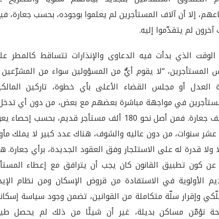
عهم، إلا أن آلاف المستأجرين لم يعلموا بوجوده، بحسب جعارة، في
ٌ آخرون لم يتقدّموا إليه.
لوقت الذي بدأت فيه الدعاوى والإنذارات تتساقط كالمطر عل
 المستأجرين، “لا يقوم أيٌّ من المسؤولين سواء من المشرّعين 
ة العدل أو مجلس القضاء الأعلى بأي خطوة، تاركين المالكي
ستأجرين في مواجهة مباشرة بعضهم مع بعض، من دون أي تدخل”
تضيف جعارة. فمن أصل نحو 180 ألف مستأجر قديم، بحسب إحصاء ي
عشر سنوات، من دون عاليه والشوف، هناك عدد كبير لا يملك مأو
ًا ولا قدرة له على الاستئجار وفق العقود الجديدة، برأي جعارة. ه
عن كون تطبيق القانون كان يجب أن يترافق مع إعطاء المستأج
يم الأولوية في الاستفادة من قروض الإسكان ومن نظام الإيجا
لّكي وإقرار سلّة متكاملة من القوانين، تضمن وجود سياسة إسكان
ة تؤمّن مساكن بديلة، غير أن شيئًا من ذلك لم يحصل طيل