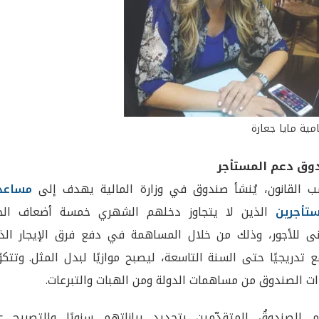
مية مايا جعارة
وق دعم المستأجر
 القانون، يُنشأ صندوق في وزارة المالية يهدف إلى
مساعد
ستأجرين
الذين لا يتجاوز دخلهم الشهري خمسة أضعاف الح
نى للأجور، وذلك من خلال المساهمة في دفع فرق الإيجار الذ
ع تدريجيًا حتى السنة التاسعة، ليصبح موازيًا لبدل المثل. وتتكو
ات الصندوق من مساهمات الدولة ومن الهبات والتبرعات.
زم الصندوقُ المتقدّمين بتجديد بياناتهم سنويًا والتصريح ع