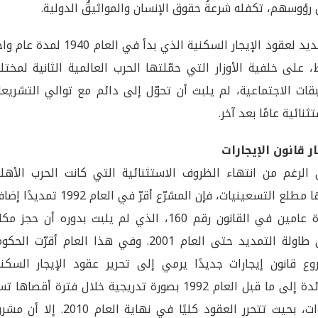
رؤوسهم، تكفله شرعةُ حقوق الإنسان والمواثيقُ الدولية.
التمديد لعقود الإيجار السكنية الذي بدأ في العام 1940 لمدة
 على خلفية الأوزار التي حمّلتها الحرب العالمية الثانية لمخت
قات الاجتماعية، لم يلبث أن تحوّل إلى دائم مع توالي التشريع
ثنائية عامًا بعد آخر.
 قانون الإيجارات
الرغم من انتهاء الظروف الاستثنائية التي كانت الحرب الأهلي
آخرها مطلع التسعينيات، فإن المشرّع أقرّ في العام 1992 تمديد
لمدة عامين في القانون رقم 160، الذي لم يلبث بدوره أن حجز مك
على طاولة التمديد حتى العام 2001. وفي هذا العام أقرّت الح
ع قانون إيجارات جديدًا يرمي إلى تحرير عقود الإيجار السكني
العائدة إلى ما قبل العام 1992 بصورة تدريجية خلال فترة أقصاها 
سنوات، بحيث تتحرر العقود كليًا في نهاية العام 2010. إلا