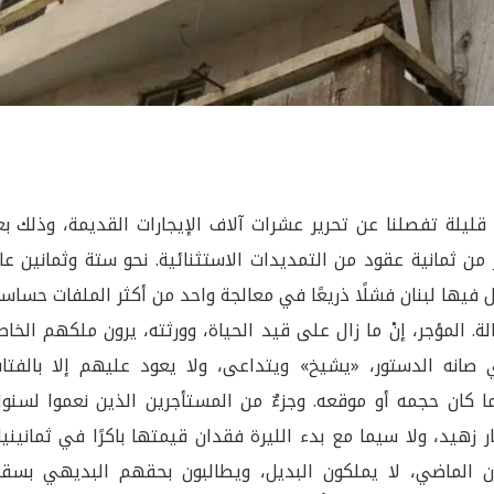
 قليلة تفصلنا عن تحرير عشرات آلاف الإيجارات القديمة، وذلك ب
 من ثمانية عقود من التمديدات الاستثنائية. نحو ستة وثمانين عام
فيها لبنان فشلًا ذريعًا في معالجة واحد من أكثر الملفات حساسي
لة. المؤجر، إنْ ما زال على قيد الحياة، وورثته، يرون ملكهم الخا
 صانه الدستور، «يشيخ» ويتداعى، ولا يعود عليهم إلا بالفتات
 كان حجمه أو موقعه. وجزءٌ من المستأجرين الذين نعموا لسنوا
ار زهيد، ولا سيما مع بدء الليرة فقدان قيمتها باكرًا في ثمانيني
ن الماضي، لا يملكون البديل، ويطالبون بحقهم البديهي بسقف