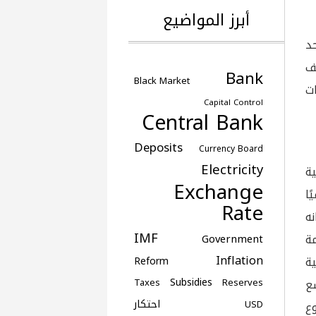
أبرز المواضيع
 عام واحد
لف
Bank
Black Market
ات
Capital Control
Central Bank
Deposits
Currency Board
Electricity
ة
Exchange
ًا إضافيًا
Rate
انه
IMF
كومة
Government
Inflation
ة
Reform
Subsidies
تسع
Taxes
Reserves
احتكار
USD
 أن مشروع