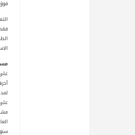
فوق 
فقط،
الطب
الاست
مسار
على 
مشرو