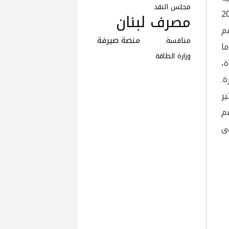
مجلس النقد
مادة 58 من قانون العام 2017
مصرف لبنان
م
منصة صيرفة
منافسة
ا
وزارة الطاقة
،
.
ير
عم
لى