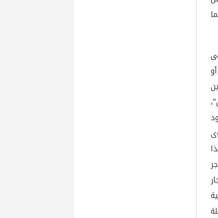
ما
ى
أو
ن
،
عود
ى
ذا
ر
ر
ية
ة