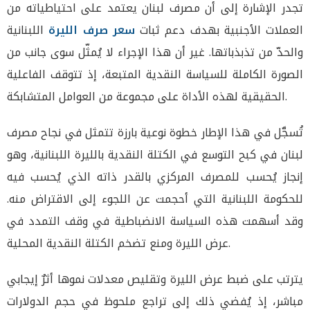
تجدر الإشارة إلى أن مصرف لبنان يعتمد على احتياطياته من
العملات الأجنبية بهدف دعم ثبات
سعر صرف الليرة
اللبنانية
والحدّ من تذبذباتها. غير أن هذا الإجراء لا يُمثّل سوى جانب من
الصورة الكاملة للسياسة النقدية المتبعة، إذ تتوقف الفاعلية
الحقيقية لهذه الأداة على مجموعة من العوامل المتشابكة.
تُسجَّل في هذا الإطار خطوة نوعية بارزة تتمثل في نجاح مصرف
لبنان في كبح التوسع في الكتلة النقدية بالليرة اللبنانية، وهو
إنجاز يُحسب للمصرف المركزي بالقدر ذاته الذي يُحسب فيه
للحكومة اللبنانية التي أحجمت عن اللجوء إلى الاقتراض منه.
وقد أسهمت هذه السياسة الانضباطية في وقف التمدد في
عرض الليرة ومنع تضخم الكتلة النقدية المحلية.
يترتب على ضبط عرض الليرة وتقليص معدلات نموها أثرٌ إيجابي
مباشر، إذ يُفضي ذلك إلى تراجع ملحوظ في حجم الدولارات