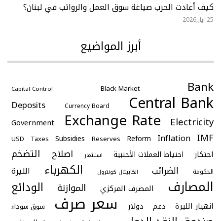
كيف أعادت الحرب صياغة سوق العمل والرواتب في لبنان؟
25 أيار,2026
أبرز المواضيع
Bank
Black Market
Capital Control
Central Bank
Deposits
Currency Board
Exchange Rate
Electricity
Government
IMF
Inflation
Subsidies
Reform
USD
Taxes
Reserves
التضخم
اصلاح
احتكار
احتياط العملات الأجنبية
استثمار
الكهرباء
الضرائب
الليرة
الحكومة
الكابيتال كونترول
المصارف
الودائع
الموازنة
المصرف المركزي
سعر صرف
دولار
انهيار الليرة
دعم
سوق سوداء