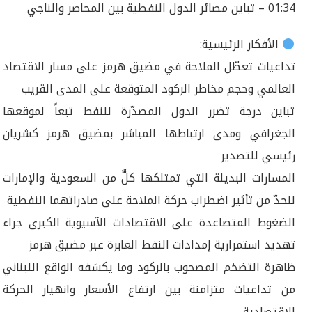
01:34 – تباين مصائر الدول النفطية بين المحاصر والناجي
الأفكار الرئيسية:
تداعيات تعطّل الملاحة في مضيق هرمز على مسار الاقتصاد
العالمي وحجم مخاطر الركود المتوقعة على المدى القريب
تباين درجة تضرر الدول المصدّرة للنفط تبعاً لموقعها
الجغرافي ومدى ارتباطها المباشر بمضيق هرمز كشريان
رئيسي للتصدير
المسارات البديلة التي تمتلكها كلٌّ من السعودية والإمارات
للحدّ من تأثير اضطراب حركة الملاحة على صادراتهما النفطية
الضغوط المتصاعدة على الاقتصادات الآسيوية الكبرى جراء
تهديد استمرارية إمدادات النفط العابرة عبر مضيق هرمز
ظاهرة التضخم المصحوب بالركود وما يكشفه الواقع اللبناني
من تداعيات متزامنة بين ارتفاع الأسعار وانهيار الحركة
الاقتصادية