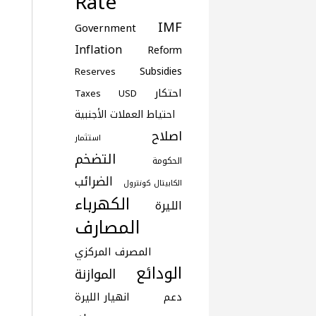
Rate
IMF
Government
Inflation
Reform
Subsidies
Reserves
احتكار
Taxes
USD
احتياط العملات الأجنبية
اصلاح
استثمار
التضخم
الحكومة
الضرائب
الكابيتال كونترول
الكهرباء
الليرة
المصارف
المصرف المركزي
الودائع
الموازنة
دعم
انهيار الليرة