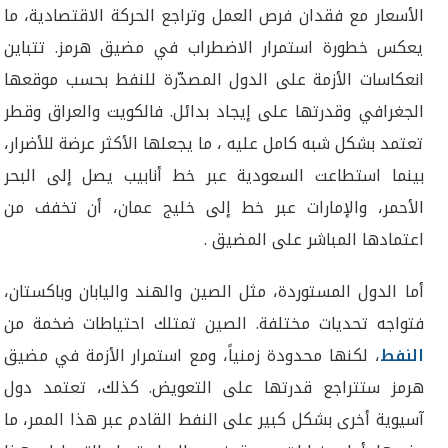
الأسعار مع فقدان فرص العمل وتراجع الحركة الاقتصادية، ما
يعكس خطورة استمرار الاضطراب في مضيق هرمز. تتباين
انعكاسات الأزمة على الدول المصدّرة للنفط بحسب موقعها
الجغرافي وقدرتها على إيجاد بدائل. فالكويت والعراق وقطر
تعتمد بشكل شبه كامل عليه ، ما يجعلها الأكثر عرضة للأضرار،
بينما استطاعت السعودية عبر خط أنابيب يصل إلى البحر
الأحمر، والإمارات عبر خط إلى خليج عمان، أن تخفف من
اعتمادها المباشر على المضيق .
أما الدول المستوردة، مثل الصين والهند واليابان وباكستان،
فتواجه تحديات مختلفة. الصين تمتلك احتياطات ضخمة من
النفط
، لكنها محدودة زمنياً، ومع استمرار الأزمة في مضيق
هرمز ستتراجع قدرتها على التعويض. كذلك، تعتمد دول
آسيوية أخرى بشكل كبير على النفط القادم عبر هذا الممر، ما