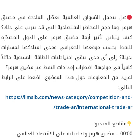
هل تتحمل الأسواق العالمية تعطّل الملاحة في مضيق
هرمز، وما حجم المخاطر الاقتصادية التي قد تترتب على ذلك؟
كيف يتباين تأثير أزمة مضيق هرمز على الدول المصدّرة
للنفط بحسب موقعها الجغرافي ومدى امتلاكها لمسارات
بديلة؟ إلى أي مدى تبقى احتياطيات الطاقة الآسيوية حائلاً
كافياً في مواجهة اضطراب إمدادات النفط عبر مضيق هرمز؟
لمزيد من المعلومات حول هذا الموضوع، اضغط على الرابط
التالي:
https://limslb.com/news-category/competition-and-
trade-ar/international-trade-ar/
مقاطع الفيديو:
00:00 – مضيق هرمز وتداعياته على الاقتصاد العالمي