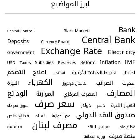
أبرز المواضيع
Bank
Black Market
Capital Control
Central Bank
Deposits
Currency Board
Exchange Rate
Electricity
Government
IMF
Inflation
Subsidies
Reform
USD
Taxes
Reserves
التضخم
اصلاح
احتكار
احتياط العملات الأجنبية
استثمار
الكهرباء
الضرائب
الليرة
الحكومة
الكابيتال كونترول
المصارف
الودائع
الموازنة
المصرف المركزي
سعر صرف
دولار
انهيار الليرة
دعم
سوق سوداء
صندوق النقد الدولي
قطاع خاص
فساد
عجز الموازنة
مصرف لبنان
منافسة
مجلس النقد
قطاع عام
منصة صيرفة
وزارة الطاقة