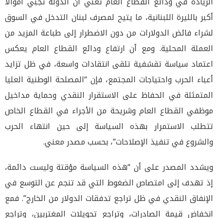
الزيادة في ودائع القطاع العام تعني أن الدولة تجبي أموالًا
أكبر بالليرة اللبنانية، ما يتيح لمصرف لبنان التدخل في السوق
لشراء فائض الدولارات من دون الاضطرار إلى طباعة المزيد من
العملة المحلية. ومع أن ارتفاع ودائع القطاع العام يعكس
اعتماد سياسة تقشفية تلقى انتقادات واسعة، في ظل تزايد
أعباء الحرب واحتياجات المجتمع، فإن “المصلحة الوطنية العليا
المتمثلة في الحفاظ على الاستقرار النقدي وحماية مداخيل
موظفي القطاع العام وشريحة من الأجراء في القطاع الخاص
تتطلب الاستمرار بهذه السياسة إلى حين انتهاء الحرب
والشروع في تنفيذ الإصلاحات”، بحسب مصدر معني.
ويشدد المصدر على أن “هذه السياسة مؤقتة وليست دائمة،
إذ تهدف إلى امتصاص الضغوط التي قد تنجم عن التوسع في
الإنفاق النقدي في ظل تراجع تدفقات الدولار من الخارج”. فمع
انخفاض قيمة الصادرات، وتراجع تحويلات المغتربين، وتراجع