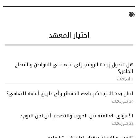
إختيار المعهد
هل تتحول زيادة الرواتب إلى عبء على المواطن والقطاع
الخاص؟
3 آب,2026
لبنان بعد الحرب: كم بلغت الخسائر وأي طريق أمامه للتعافي؟
24 تموز,2026
الأسواق العالمية بين الحروب والتضخم: أين نحن اليوم؟
22 تموز,2026
“الحرب والفساد يبقيان لبنان في “الرمادي