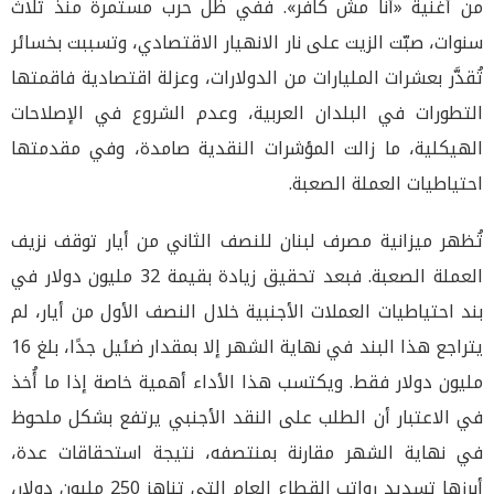
من أغنية «أنا مش كافر». ففي ظل حرب مستمرة منذ ثلاث
سنوات، صبّت الزيت على نار الانهيار الاقتصادي، وتسببت بخسائر
تُقدَّر بعشرات المليارات من الدولارات، وعزلة اقتصادية فاقمتها
التطورات في البلدان العربية، وعدم الشروع في الإصلاحات
الهيكلية، ما زالت المؤشرات النقدية صامدة، وفي مقدمتها
احتياطيات العملة الصعبة.
تُظهر ميزانية مصرف لبنان للنصف الثاني من أيار توقف نزيف
العملة الصعبة. فبعد تحقيق زيادة بقيمة 32 مليون دولار في
بند احتياطيات العملات الأجنبية خلال النصف الأول من أيار، لم
يتراجع هذا البند في نهاية الشهر إلا بمقدار ضئيل جدًا، بلغ 16
مليون دولار فقط. ويكتسب هذا الأداء أهمية خاصة إذا ما أُخذ
في الاعتبار أن الطلب على النقد الأجنبي يرتفع بشكل ملحوظ
في نهاية الشهر مقارنة بمنتصفه، نتيجة استحقاقات عدة،
أبرزها تسديد رواتب القطاع العام التي تناهز 250 مليون دولار،