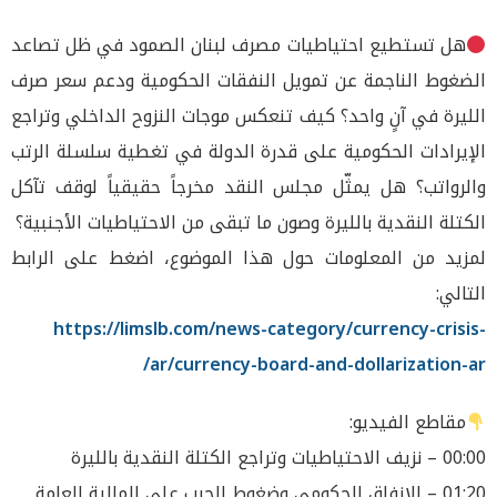
هل تستطيع احتياطيات مصرف لبنان الصمود في ظل تصاعد
الضغوط الناجمة عن تمويل النفقات الحكومية ودعم سعر صرف
الليرة في آنٍ واحد؟ كيف تنعكس موجات النزوح الداخلي وتراجع
الإيرادات الحكومية على قدرة الدولة في تغطية سلسلة الرتب
والرواتب؟ هل يمثّل مجلس النقد مخرجاً حقيقياً لوقف تآكل
الكتلة النقدية بالليرة وصون ما تبقى من الاحتياطيات الأجنبية؟
لمزيد من المعلومات حول هذا الموضوع، اضغط على الرابط
التالي:
https://limslb.com/news-category/currency-crisis-
ar/currency-board-and-dollarization-ar/
مقاطع الفيديو:
00:00 – نزيف الاحتياطيات وتراجع الكتلة النقدية بالليرة
01:20 – الإنفاق الحكومي وضغوط الحرب على المالية العامة