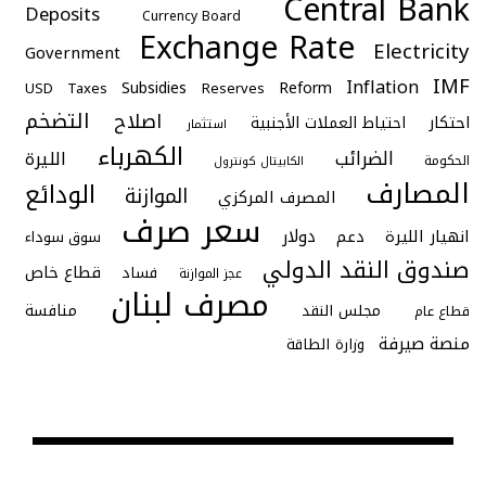
Central Bank
Deposits
Currency Board
Exchange Rate
Electricity
Government
IMF
Inflation
Subsidies
Reform
USD
Taxes
Reserves
التضخم
اصلاح
احتكار
احتياط العملات الأجنبية
استثمار
الكهرباء
الضرائب
الليرة
الحكومة
الكابيتال كونترول
المصارف
الودائع
الموازنة
المصرف المركزي
سعر صرف
دولار
انهيار الليرة
دعم
سوق سوداء
صندوق النقد الدولي
قطاع خاص
فساد
عجز الموازنة
مصرف لبنان
منافسة
مجلس النقد
قطاع عام
منصة صيرفة
وزارة الطاقة