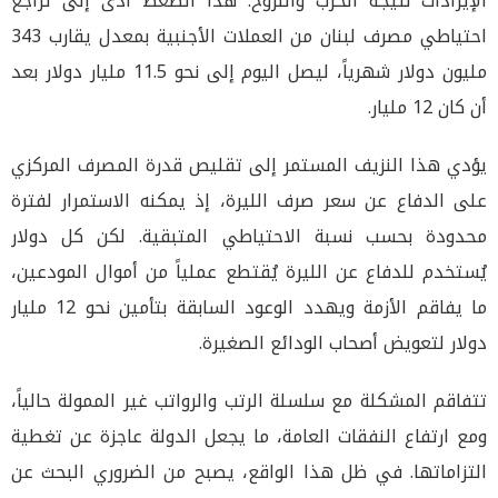
الإيرادات نتيجة الحرب والنزوح. هذا الضغط أدى إلى تراجع
احتياطي مصرف لبنان من العملات الأجنبية بمعدل يقارب 343
مليون دولار شهرياً، ليصل اليوم إلى نحو 11.5 مليار دولار بعد
أن كان 12 مليار.
يؤدي هذا النزيف المستمر إلى تقليص قدرة المصرف المركزي
على الدفاع عن سعر صرف الليرة، إذ يمكنه الاستمرار لفترة
محدودة بحسب نسبة الاحتياطي المتبقية. لكن كل دولار
يُستخدم للدفاع عن الليرة يُقتطع عملياً من أموال المودعين،
ما يفاقم الأزمة ويهدد الوعود السابقة بتأمين نحو 12 مليار
دولار لتعويض أصحاب الودائع الصغيرة.
تتفاقم المشكلة مع سلسلة الرتب والرواتب غير الممولة حالياً،
ومع ارتفاع النفقات العامة، ما يجعل الدولة عاجزة عن تغطية
التزاماتها. في ظل هذا الواقع، يصبح من الضروري البحث عن