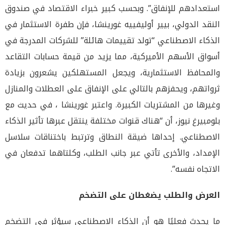
استعدادهم للإنفاق”. وبحسب كبير خبراء الاقتصاد في صندوق
النقد الدولي، بيير أوليفييه غورينشا، فإن طفرة الاستثمار في
الذكاء الاصطناعي “تولد تقييمات هائلة” للشركات المدرجة في
أسواق الأسهم الأميركية، مما يزيد من قيمة حسابات التقاعد
والمحافظ الاستثمارية، ويجعل المستهلكين يشعرون بزيادة
ثرواتهم، ويحفزهم بالتالي على الإنفاق على العطلات والمنازل
وغيرها من المشتريات الكبيرة. واعتبر غورينشا ، في حديث مع
بلومبيرغ نيوز، أن “هناك قنوات مختلفة ينتقل عبرها تأثير الذكاء
الاصطناعي. إحداها ضيقة النطاق وترتبط باختناقات سلاسل
الإمداد، والأخرى تأتي عبر جانب الطلب، وكلتاهما تدفعان في
الاتجاه نفسه”.
العرض والطلب يضغطان على التضخم
ما يحدث فعليًا هو أن الذكاء الاصطناعي سيؤثر في التضخم