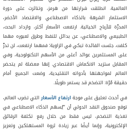
العالمية. انطلقت شرارتها من هرمز، وتناثرت على دورة
الاستثمار الشرهة بالذكاء الاصطناعي والاقتصاد الأخضر،
المدرَّة للأرباح الخيالية. ارتفعت الأسعار أكثر، وازداد البحث،
الطبيعي والاصطناعي، عن بدائل للنفط وطرق لعبوره مهما
كلفت. جلست الفائدة تبكي في الزاوية؛ فمهما ارتفعت، لن تدرَّ
على المستثمرين عوائد أعلى من الأسهم التكنولوجية، وفي
المقابل ستزيد الانكماش الاقتصادي. إنها معضلة لم يتحضر
العالم لمواجهتها بأدواته التقليدية، وضعت الجميع أمام
حقيقة مُرّة: التضخم قد يستمر طويلًا.
في أحدث تعليق على موجة
ارتفاع الأسعار
التي تضرب العالم،
توقع صندوق النقد الدولي أن “يُسهم الذكاء الاصطناعي في
تغذية التضخم، ليس فقط من خلال رفع تكلفة الرقائق
الإلكترونية، وإنما أيضًا عبر زيادة ثروة المستهلكين وتعزيز