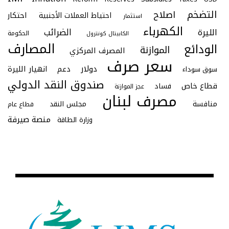
التضخم
اصلاح
احتكار
احتياط العملات الأجنبية
استثمار
الكهرباء
الليرة
الضرائب
الحكومة
الكابيتال كونترول
المصارف
الودائع
الموازنة
المصرف المركزي
سعر صرف
دولار
دعم
انهيار الليرة
سوق سوداء
صندوق النقد الدولي
قطاع خاص
فساد
عجز الموازنة
مصرف لبنان
منافسة
مجلس النقد
قطاع عام
منصة صيرفة
وزارة الطاقة