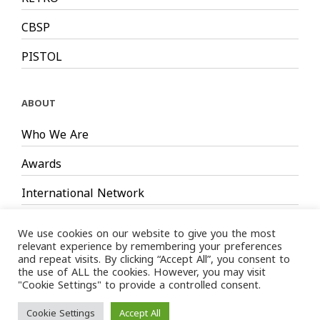
CBSP
PISTOL
ABOUT
Who We Are
Awards
International Network
Board Members
We use cookies on our website to give you the most
relevant experience by remembering your preferences
and repeat visits. By clicking “Accept All”, you consent to
the use of ALL the cookies. However, you may visit
"Cookie Settings" to provide a controlled consent.
Privacy Policy
Terms
/ LIMS © 2024 All Rights Reserved /
Cookie Settings
Accept All