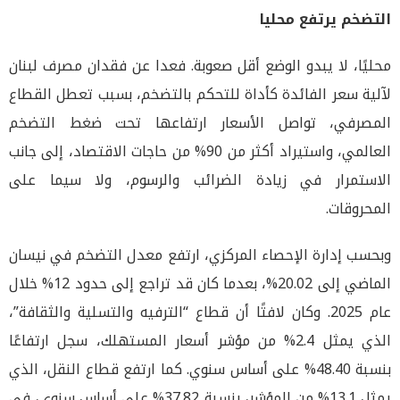
التضخم يرتفع محليا
محليًا، لا يبدو الوضع أقل صعوبة. فعدا عن فقدان مصرف لبنان
لآلية سعر الفائدة كأداة للتحكم بالتضخم، بسبب تعطل القطاع
المصرفي، تواصل الأسعار ارتفاعها تحت ضغط التضخم
العالمي، واستيراد أكثر من 90% من حاجات الاقتصاد، إلى جانب
الاستمرار في زيادة الضرائب والرسوم، ولا سيما على
المحروقات.
وبحسب إدارة الإحصاء المركزي، ارتفع معدل التضخم في نيسان
الماضي إلى 20.02%، بعدما كان قد تراجع إلى حدود 12% خلال
عام 2025. وكان لافتًا أن قطاع “الترفيه والتسلية والثقافة”،
الذي يمثل 2.4% من مؤشر أسعار المستهلك، سجل ارتفاعًا
بنسبة 48.40% على أساس سنوي. كما ارتفع قطاع النقل، الذي
يمثل 13.1% من المؤشر، بنسبة 37.82% على أساس سنوي، في