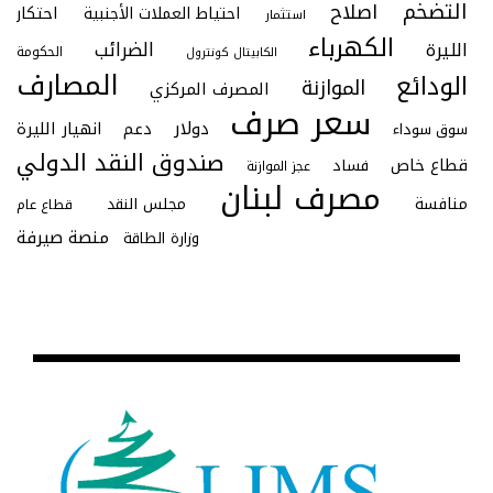
التضخم
اصلاح
احتكار
احتياط العملات الأجنبية
استثمار
الكهرباء
الليرة
الضرائب
الحكومة
الكابيتال كونترول
المصارف
الودائع
الموازنة
المصرف المركزي
سعر صرف
دولار
دعم
انهيار الليرة
سوق سوداء
صندوق النقد الدولي
قطاع خاص
فساد
عجز الموازنة
مصرف لبنان
منافسة
مجلس النقد
قطاع عام
منصة صيرفة
وزارة الطاقة