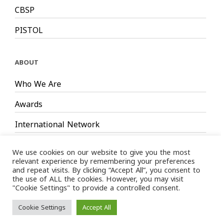
CBSP
PISTOL
ABOUT
Who We Are
Awards
International Network
Board Members
We use cookies on our website to give you the most
relevant experience by remembering your preferences
and repeat visits. By clicking “Accept All”, you consent to
the use of ALL the cookies. However, you may visit
"Cookie Settings" to provide a controlled consent.
Privacy Policy
Terms
/ LIMS © 2024 All Rights Reserved /
Cookie Settings
Accept All
of service