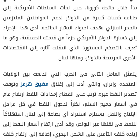
بدأ خلال جائحة كورونا، حين لجأت السلطات الأمريكية إلى
طباعة كميات كبيرة من الدولار لدعم المواطنين الملتزمين
بالحجر المنزلي بهدف احتواء انتشار الجائحة. أدى هذا الإجراء
إلى خسارة الدولار الأمريكي جزءاً من قيمته الحقيقية، وهو ما
يُعرف بالتضخم المستورد الذي انتقلت آثاره إلى الاقتصادات
الأخرى المرتبطة بالدولار، ومنها لبنان.
يتمثل العامل الثاني في الحرب التي اندلعت بين الولايات
المتحدة وإيران، والتي أدت إلى إغلاق
مضيق هرمز
وتوقف
تصدير النفط عبره. ترتب على انقطاع إمدادات النفط ارتفاع عام
في أسعار جميع السلع، نظراً لدخول النفط في كل مراحل
الإنتاج والنقل. يستلزم استيراد أي بضاعة إلى لبنان استهلاكاً
للنفط في نقلها عبر البواخر، وقد أدى ارتفاع أسعار النفط إلى
زيادة كلفة التأمين على الشحن البحري، إضافة إلى ارتفاع كلفة