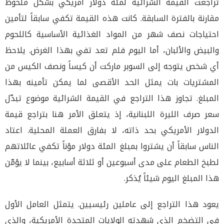
تراجعت القيمة الشرائية لمئة دولار أمريكي بشكل ملحوظ
مقارنة بالفترة السابقة. كانت هذه القيمة تكفي سابقاً لتأمين
احتياجات نصف شهر من المواد الغذائية الأساسية كاللحوم
والبيض والألبان، أما اليوم فلم تعد تفي بهذا الغرض. يلاحظ
أي شخص يتوجه إلى السوبر ماركت أن كيساً ونصف الكيس من
المشتريات بات يمثل الحد الأقصى لما يمكن تأمينه بهذا
المبلغ. تجاوز هذا التراجع في القيمة الشرائية موضوع تبدّل
سعر صرف الليرة اللبنانية، إذ يتعلق الأمر هنا بتراجع قيمة
الدولار الأمريكي بحد ذاته، لا بفارق العملة المحلية. اعتاد
الناس سابقاً أن يشتروا بمبلغ المئة دولار مؤناً تكفي عائلاتهم
لطبخ الطعام على مدى أسبوعين أو ثلاثة أسابيع، بينما لا يؤمّن
هذا المبلغ اليوم شيئاً يُذكر.
يعود هذا التراجع إلى عاملين رئيسيين. يتمثل العامل الأول
في التضخم الذي شهدته الولايات المتحدة الأمريكية، والذي