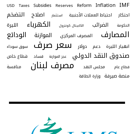
IMF
Inflation
Subsidies
Reform
USD
Taxes
Reserves
التضخم
اصلاح
احتكار
احتياط العملات الأجنبية
استثمار
الكهرباء
الضرائب
الليرة
الحكومة
الكابيتال كونترول
المصارف
الودائع
الموازنة
المصرف المركزي
سعر صرف
دولار
انهيار الليرة
دعم
سوق سوداء
صندوق النقد الدولي
قطاع خاص
فساد
عجز الموازنة
مصرف لبنان
منافسة
مجلس النقد
قطاع عام
منصة صيرفة
وزارة الطاقة