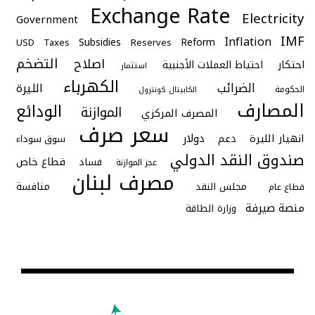
Exchange Rate
Electricity
Government
IMF
Inflation
Subsidies
Reform
USD
Taxes
Reserves
التضخم
اصلاح
احتكار
احتياط العملات الأجنبية
استثمار
الكهرباء
الضرائب
الليرة
الحكومة
الكابيتال كونترول
المصارف
الودائع
الموازنة
المصرف المركزي
سعر صرف
دولار
انهيار الليرة
دعم
سوق سوداء
صندوق النقد الدولي
قطاع خاص
فساد
عجز الموازنة
مصرف لبنان
منافسة
مجلس النقد
قطاع عام
منصة صيرفة
وزارة الطاقة