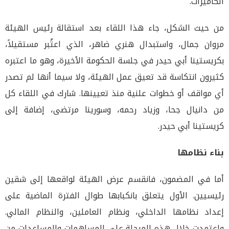
الكاميرات.
من حيث الشكل، جاء هذا اللقاء بعد استقالة رئيس الهيئة
مروان جمال، واستبدال هنري ضاهر، الذي اعتُبر مستقيلاً،
بكريستينا أبي حيدر في جلسة الحكومة الأخيرة، وهو ما اعتبره
كثيرون انتكاسة قد تعيق عمل الهيئة، ولا سيما أنها لم تصدر
أي مواقف أو خطوات علنية منذ تعيينها. شارك في اللقاء كل
من دانيال جحا، وزياد رحمه، وسورينا مرتضى، إضافة إلى
كريستينا أبي حيدر.
بناء نظامها
أما في المضمون، فانقسم عرض الهيئة لواقعها إلى شقين
رئيسيين. الأول يتعلق بانكبابها طوال الفترة الماضية على
إعداد نظامها الداخلي، ونظام العاملين، والنظام المالي.
واعتمدت خلال هذه المرحلة على المساهمات والمساعدات من