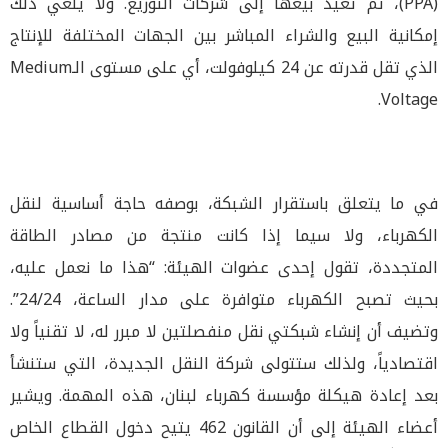
(PPA)، ثم تعيد بيعها إلى شركات التوزيع. ولا يلغي ذلك
إمكانية البيع والشراء المباشر بين الجهات المختلفة للإنتاج
الذي تقل قدرته عن 24 كيلوفولت، أي على مستوى الـMedium
Voltage.
في ما يتعلق باستقرار الشبكة، بوصفه حاجة أساسية لنقل
الكهرباء، ولا سيما إذا كانت منتجة من مصادر الطاقة
المتجددة، تقول إحدى عضوات الهيئة: “هذا ما نعمل عليه،
بحيث تصبح الكهرباء متوافرة على مدار الساعة، 24/24”.
وتضيف أن إنشاء شبكتي نقل منفصلتين لا مبرر له، لا تقنياً ولا
اقتصادياً، ولذلك ستتولى شركة النقل الجديدة، التي ستنشأ
بعد إعادة هيكلة مؤسسة كهرباء لبنان، هذه المهمة. ويشير
أعضاء الهيئة إلى أن القانون 462 يتيح دخول القطاع الخاص