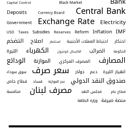
Bank
Black Market
Capital Control
Central Bank
Deposits
Currency Board
Exchange Rate
Electricity
Government
IMF
Inflation
Subsidies
Reform
USD
Taxes
Reserves
التضخم
اصلاح
احتكار
احتياط العملات الأجنبية
استثمار
الكهرباء
الضرائب
الليرة
الحكومة
الكابيتال كونترول
المصارف
الودائع
الموازنة
المصرف المركزي
سعر صرف
دولار
انهيار الليرة
دعم
سوق سوداء
صندوق النقد الدولي
قطاع خاص
فساد
عجز الموازنة
مصرف لبنان
منافسة
مجلس النقد
قطاع عام
منصة صيرفة
وزارة الطاقة