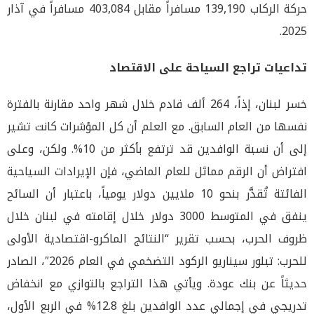
حركة الركاب 139,190 مسافراً مقابل 403,084 مسافراً في آذار
2025.
تداعيات تراجع السياحة على الاقتصاد
خسر لبنان، إذاً، 264 ألف قادم خلال شهر واحد مقارنة بالفترة
نفسها من العام السابق. مع العلم أن كل المؤشرات كانت تشير
إلى أن نسبة الوافدين قد ترتفع بأكثر من 10%. ولكن، وعلى
افتراض أن الرقم مماثل للعام الماضي، فإن الإيرادات السياحية
الفائتة تُقدَّر بنحو 10 ملايين دولار يومياً، باعتبار أن السائح
ينفق في المتوسط 3000 دولار خلال إقامته في لبنان خلال
ظروف الحرب، بحسب تقرير “النتائج الماكرو-اقتصادية الأولى
للحرب: تبلور سيناريو الركود التضخمي في العام 2026″، الصادر
حديثاً عن بنك عودة. ويأتي هذا التراجع بالتوازي مع انخفاض
تدريجي في إجمالي عدد الوافدين بلغ 12.8% في الربع الأول،