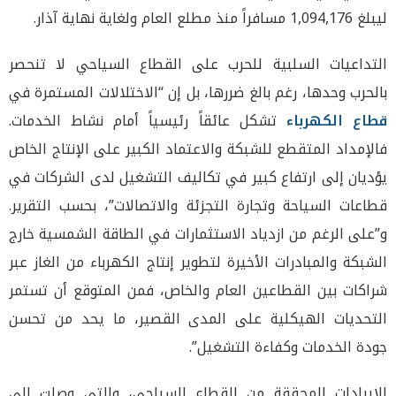
ليبلغ 1,094,176 مسافراً منذ مطلع العام ولغاية نهاية آذار.
التداعيات السلبية للحرب على القطاع السياحي لا تنحصر
بالحرب وحدها، رغم بالغ ضررها، بل إن “الاختلالات المستمرة في
قطاع الكهرباء
تشكل عائقاً رئيسياً أمام نشاط الخدمات.
فالإمداد المتقطع للشبكة والاعتماد الكبير على الإنتاج الخاص
يؤديان إلى ارتفاع كبير في تكاليف التشغيل لدى الشركات في
قطاعات السياحة وتجارة التجزئة والاتصالات”، بحسب التقرير.
و”على الرغم من ازدياد الاستثمارات في الطاقة الشمسية خارج
الشبكة والمبادرات الأخيرة لتطوير إنتاج الكهرباء من الغاز عبر
شراكات بين القطاعين العام والخاص، فمن المتوقع أن تستمر
التحديات الهيكلية على المدى القصير، ما يحد من تحسن
جودة الخدمات وكفاءة التشغيل”.
الإيرادات المحققة من القطاع السياحي، والتي وصلت إلى