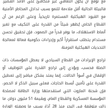
مع توقع أن يكون التعافي غير متكافئ على الأمد القصير.
فالبيئة الحالية أقل ملاءمة للنمو بسبب تداخل المخاطر الأمنية
مع القيود الهيكلية المستمرة تاريخياً. وعلى الرغم من أن
القطاع الخاص يُظهر شيئاً من القدرة على التكيف مع تغير
أنماط الاستهلاك، ما يوفر قدراً من الصمود، فإن تحقيق تحسن
مستدام يتطلب استقراراً أكبر وإجراءات حكومية فعالة لمعالجة
التحديات الهيكلية المزمنة.
تراجع الإيرادات من القطاع السياحي لا يعطل المؤسسات ذات
الصلة فحسب، ويؤدي إلى تراجع القدرة على التوظيف أو
الإقفال في أسوأ الحالات، إنما يمتد بشكل مباشر إلى تعطيل
القدرة على تأمين أبسط الحاجات. فعلى سبيل الذكر لا الحصر،
فإن شحنة المازوت التي استقدمتها وزارة الطاقة لمصلحة
المؤسسة العسكرية والقطاع العام، وبقيمة 51 مليون دولار، ما
زالت متوقفة في البحر منذ 28 آذار بسبب ما وصفته الوزارة