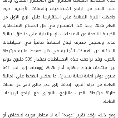
هذه السياسة انعكست استمراراً في الاستقرار النقدي، وذلك
على الرغم من تراجع الاحتياطيات بالعملات الأجنبية، حيث
حافظت الليرة اللبنانية على استقرارها خلال الربع الأول من
العام 2026. وقد هذا الاستقرار في ظل الخسائر الاقتصادية
الكبيرة الناجمة عن الاعتداءات الإسرائيلية على مناطق لبنانية
عدة، وتسجيل مصرف لبنان انخفاضاً صافياً في احتياطياته
السائلة من العملات الأجنبية في ظل ضغوط مالية مرتبطة
بالحرب. وقد تراجعت هذه الاحتياطيات بمقدار 539 مليون دولار
بين منتصف شباط ونهاية آذار 2026 (ووصلت إلى نحو 641
مليون دولار لغاية نهاية نيسان)، ما يعكس الضغط على المالية
العامة من جراء الحرب، إضافة إلى عجز مالي ناتج عن نفقات
طارئة مرتبطة بالحرب والنزوح، بالتوازي مع تراجع الإيرادات
العامة.
ومع ذلك، يؤكد تقرير “عودة” أنه لا مخاطر فورية لانخفاض أو