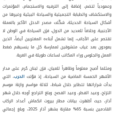
وعمودياً لتضم، إضافة إلى الترفيه والاستجمام، المؤتمرات
والاستكشاف والطبابة التجميلية والسياحة البيئية وغيرها من
أشكال السياحة الحديثة، شكّلت مصدر الدخل الأكبر بالعملة
الأجنبية. وخلافاً للعديد من الدول، فإن السياحة في الوطن لا
تقتصر على الأجانب، إنما تشمل أبناءه المغتربين أيضاً، الذين
يعودون بعد غياب متشوقين لممارسة كل ما ينسيهم ضغط
العمل والجلوس وراء المكاتب لساعات طويلة في الغربة.
ومثلما أصبح معلوماً وظاهراً للعيان، فإن لبنان حُرم على مدار
الأشهر الخمسة الماضية من السياحة، إذ فوّتت
الحرب
، التي
بدأت شراراتها تتطاير خلال شباط، ثلاثة مواسم وازنة: موسم
التزلج، وعيد الفطر، وعيد الفصح. وبلغ التراجع أوجه خلال شهر
آذار، حيث أظهرت بيانات مطار بيروت انكماش أعداد الركاب
القادمين بنسبة 65% مقارنة بشهر آذار 2025، وبلغ إجمالي