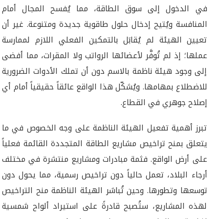
في الدخول إلى سوق الطاقة، مما يُفسح المجال أمام
المنافسة ويُتيح إدخال حلول طاقوية جديدة ومتنوعة. غير أن
تعيين الهيئة لم يُقابَل بالتمكين الفعلي اللازم لممارسة
عملها؛ إذ لم تُوفَّر لأعضائها الرواتب ولا المقرات، مما أفضى
إلى وجود هيئة ناظمة بالاسم دون أن تملك الأدوات الضرورية
للاضطلاع بمهامها. ويُشكّل هذا الواقع عائقاً حقيقياً أمام أي
إصلاح جوهري في القطاع.
تبرز أهمية تفعيل الهيئة الناظمة على وجه الخصوص في ما
يتعلق بمنح تراخيص مشاريع الطاقة المتجددة القائمة فعلياً
على أرض الواقع. فثمة مبادرات ومشاريع منتشرة في مختلف
أرجاء البلاد، تعمل حالياً دون تراخيص رسمية، مما يحول دون
توسعها وتطورها. وحين تُباشر الهيئة الناظمة منح التراخيص
لهذه المشاريع، ستُصبح قادرةً على استيراد ألواح شمسية