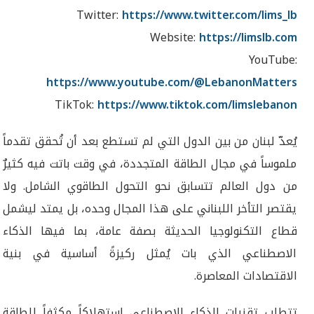
Twitter:
https://www.twitter.com/lims_lb
Website:
https://limslb.com
YouTube:
https://www.youtube.com/@LebanonMatters
TikTok:
https://www.tiktok.com/limslebanon
يُعدّ لبنان من بين الدول التي لم تستطع بعد أن تُحقق تقدماً
ملموساً في مجال الطاقة المتجددة، في وقت باتت فيه كثيرٌ
من دول العالم تتسابق نحو التحول الطاقوي الشامل. ولا
يقتصر التأخر اللبناني على هذا المجال وحده، بل يمتد ليشمل
قطاع التكنولوجيا الحديثة بصفة عامة، بما فيها الذكاء
الاصطناعي الذي بات يُمثل ركيزةً أساسية في بنية
الاقتصادات المعاصرة.
تتطلب تقنيات الذكاء الاصطناعي استهلاكاً مكثفاً للطاقة