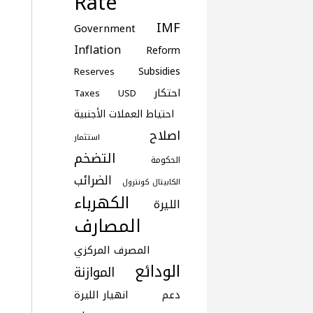
Rate
IMF
Government
Inflation
Reform
Subsidies
Reserves
احتكار
Taxes
USD
احتياط العملات الأجنبية
اصلاح
استثمار
التضخم
الحكومة
الضرائب
الكابيتال كونترول
الكهرباء
الليرة
المصارف
المصرف المركزي
الودائع
الموازنة
دعم
انهيار الليرة