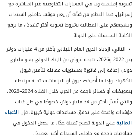
تسوية إقليمية وت في المسارات التفاوضية غير المباشرة مع
إسرائيل. هذا التطور من شأنه أن يعزز موقف حاملي السندات
ويشجعهم على المطالبة بشروط تسوية أكثر تشددًا، ما يرفع
الكلفة المحتملة على الدولة.
الثاني، ازدياد الدين العام اللبناني بأكثر من 4 مليارات دولار
بين 2022 و2026، نتيجة قروض من البنك الدولي بنحو ملياري
دولار، إضافة إلى فاتورة بمستويات مماثلة لتأمين فيول
الكهرباء. وإذا ما أُضيفت ديون أو التزامات محتملة مرتبطة
بتعويضات أو خسائر ناجمة عن الحرب خلال الفترة 2024–2026،
والتي تُقدّر بأكثر من 34 مليار دولار، خصوصًا في ظل غياب
مؤشرات واضحة على تدفق مساعدات دولية كبيرة، فإن
الأعباء
المالية
على الدولة تصبح ثقيلة جدًا، ما يجعل الدخول في
مفاوضات ناجحة مع حاملي السندات أكثر تعقيدًا.