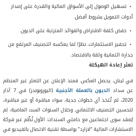
تسهيل الوصول إلى الأسواق المالية والقدرة على إصدار
أدوات التمويل بشروط أفضل.
خفض كلفة الاقتراض والفوائد المترتبة على الديون.
تحفيز الاستثمارات، نظرًا لما يعكسه التصنيف المرتفع من
جدارة ائتمانية وثقة بالاقتصاد.
تعثر إعادة الهيكلة
في لبنان، يحصل العكس. فمنذ الإعلان عن التعثر غير المنظم
عن سداد
الديون بالعملة الأجنبية
(اليوروبوندز) في 7 آذار
2020، لم تُتخذ أي خطوات جدية، سواء مباشرة أو غير مباشرة،
لتحسين التصنيف الائتماني. وخلال السنوات الست الماضية، لم
يُعقد سوى اجتماعين مع حاملي السندات: الأول نُظّم عبر شركة
الاستشارات المالية “لازارد” بواسطة تقنية الاتصال بالفيديو في