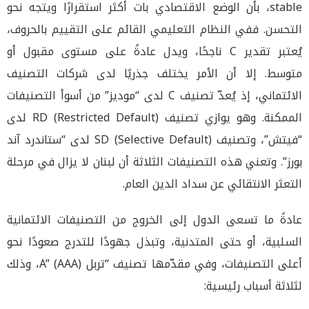
stable، بأن الوضع الاقتصادي بات أكثر استقرارًا ويتجه نحو
التحسن. ففي النظام التعليمي القائم على التقييم بالحروف،
يُعتبر تقدير C ناجحًا، ويدل عادةً على مستوى مقبول أو
متوسط. إلا أن الأمر يختلف جذريًا لدى شركات التصنيف
الائتماني، إذ يُعدّ تصنيف C لدى “موديز” من أسوأ التصنيفات
الممكنة. وهو يوازي تصنيف RD (Restricted Default) لدى
“فيتش”، وتصنيف SD (Selective Default) لدى “ستاندرد آند
بورز”. وتعني هذه التصنيفات الثلاثة أن لبنان لا يزال في مرحلة
التعثر الانتقائي عن سداد الدين العام.
عادةً ما تسعى الدول إلى الخروج من التصنيفات الائتمانية
السلبية، أو حتى المتدنية، وتبذل جهودًا للتدرج صعودًا نحو
أعلى التصنيفات، وفي مقدّمها تصنيف “تربل A” (AAA)، وذلك
لثلاثة أسباب رئيسية: