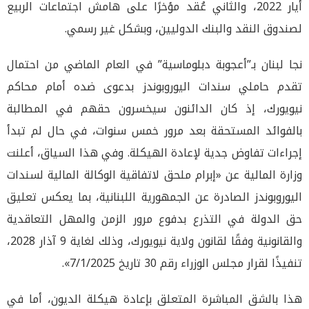
أيار 2022، والثاني عُقد مؤخرًا على هامش اجتماعات الربيع
لصندوق النقد والبنك الدوليين، وبشكل غير رسمي.
نجا لبنان بـ”أعجوبة دبلوماسية” في العام الماضي من احتمال
تقدم حاملي سندات اليوروبوندز بدعوى ضده أمام محاكم
نيويورك، إذ كان الدائنون سيخسرون حقهم في المطالبة
بالفوائد المستحقة بعد مرور خمس سنوات، في حال لم تبدأ
إجراءات تفاوض جدية لإعادة الهيكلة. وفي هذا السياق، أعلنت
وزارة المالية عن «إبرام ملحق لاتفاقية الوكالة المالية لسندات
اليوروبوندز الصادرة عن الجمهورية اللبنانية، بما يعكس تعليق
حق الدولة في التذرع بدفوع مرور الزمن والمهل التعاقدية
والقانونية وفقًا لقانون ولاية نيويورك، وذلك لغاية 9 آذار 2028،
تنفيذًا لقرار مجلس الوزراء رقم 30 تاريخ 7/1/2025».
هذا بالشق المباشرة المتعلق بإعادة هيكلة الديون، أما في